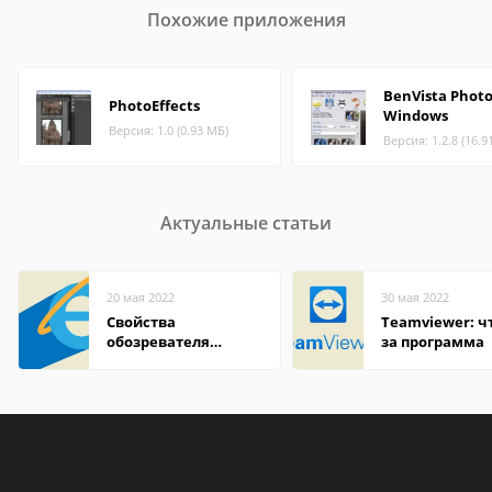
Похожие приложения
BenVista Phot
PhotoEffects
Windows
Версия: 1.0 (0.93 МБ)
Версия: 1.2.8 (16.9
Актуальные статьи
20 мая 2022
30 мая 2022
Свойства
Teamviewer: чт
обозревателя
за программа
Internet Explorer где
находится