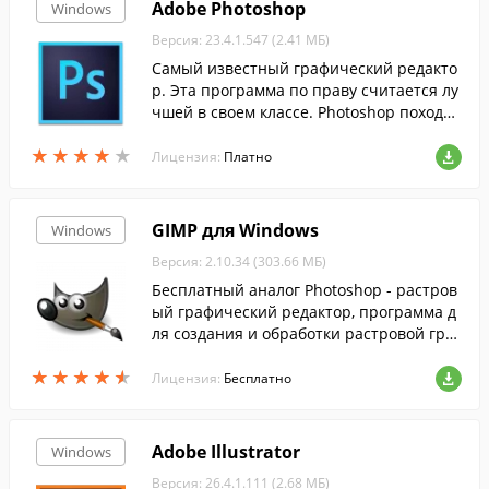
Adobe Photoshop
Windows
Версия: 23.4.1.547 (2.41 МБ)
Самый известный графический редакто
р. Эта программа по праву считается лу
чшей в своем классе. Photoshop походит
для обработки фотографий, рисования,
★
★
★
★
★
★
★
★
★
★
веб-дизайна и много другого.
Лицензия:
Платно
GIMP для Windows
Windows
Версия: 2.10.34 (303.66 МБ)
Бесплатный аналог Photoshop - растров
ый графический редактор, программа д
ля создания и обработки растровой гра
фики и частичной поддержкой работы с
★
★
★
★
★
★
★
★
★
★
векторной графикой....
Лицензия:
Бесплатно
Adobe Illustrator
Windows
Версия: 26.4.1.111 (2.68 МБ)