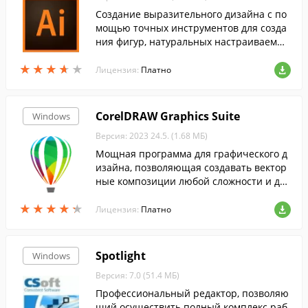
Создание выразительного дизайна с по
мощью точных инструментов для созда
ния фигур, натуральных настраиваемых
кистей и расширенных элементов управ
★
★
★
★
★
★
★
★
★
★
ления контурами.
Лицензия:
Платно
CorelDRAW Graphics Suite
Windows
Версия: 2023 24.5. (1.68 МБ)
Мощная программа для графического д
изайна, позволяющая создавать вектор
ные композиции любой сложности и для
любых целей. ...
★
★
★
★
★
★
★
★
★
★
Лицензия:
Платно
Spotlight
Windows
Версия: 7.0 (51.4 МБ)
Профессиональный редактор, позволяю
щий осуществить полный комплекс раб