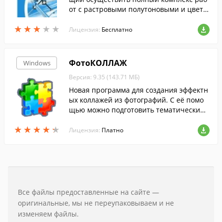
от с растровыми полутоновыми и цветн
ыми изображениями: отсканированным
★
★
★
★
★
★
★
★
★
★
и чертежами, схемами и другими графи
Лицензия:
Бесплатно
ческими материалами.
ФотоКОЛЛАЖ
Windows
Версия: 9.35 (143.71 МБ)
Новая программа для создания эффектн
ых коллажей из фотографий. С её помо
щью можно подготовить тематический
коллаж.
★
★
★
★
★
★
★
★
★
★
Лицензия:
Платно
Все файлы предоставленные на сайте —
оригинальные, мы не переупаковываем и не
изменяем файлы.