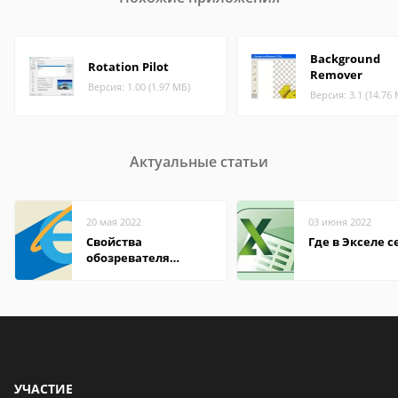
Background
Rotation Pilot
Remover
Версия: 1.00 (1.97 МБ)
Версия: 3.1 (14.76
Актуальные статьи
20 мая 2022
03 июня 2022
Свойства
Где в Экселе с
обозревателя
Internet Explorer где
находится
УЧАСТИЕ