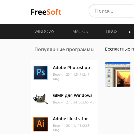
WINDOWS
MAC OS
LINUX
Популярные программы
Бесплатные 
Adobe Photoshop
Версия: 23.4.1.547 (2.41
МБ)
GIMP для Windows
Версия: 2.10.34 (303.66 МБ)
Adobe Illustrator
Версия: 26.4.1.111 (2.68
МБ)