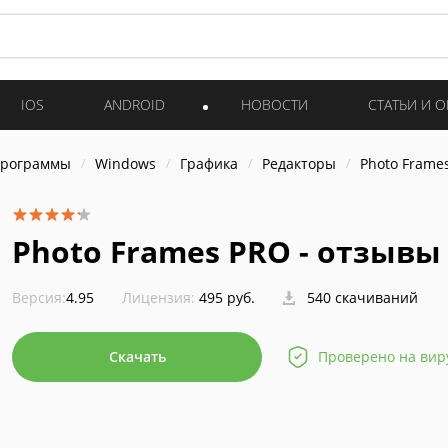
IOS
ANDROID
НОВОСТИ
СТАТЬИ И 
программы
Windows
Графика
Редакторы
Photo Frame
Photo Frames PRO - отзывы
Версия:
4.95
Лицензия:
495 руб.
540 скачиваний
Скачать
Проверено на вир