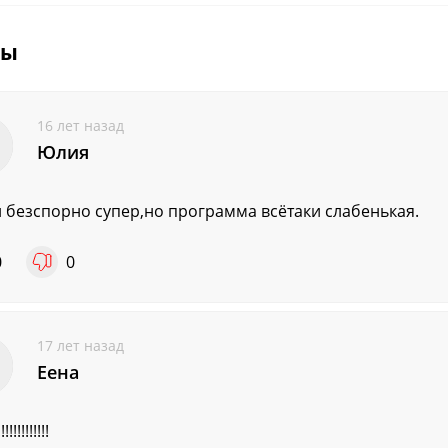
вы
16 лет назад
Юлия
 безспорно супер,но программа всётаки слабенькая.
0
0
17 лет назад
Eена
!!!!!!!!!!