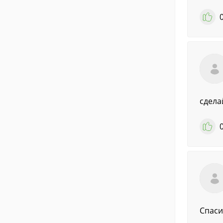
сдела
Спаси