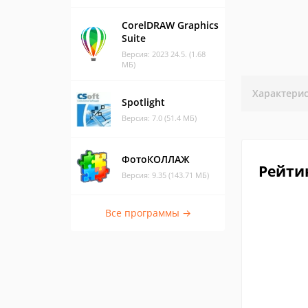
CorelDRAW Graphics
Suite
Версия: 2023 24.5. (1.68
МБ)
Характери
Spotlight
Версия: 7.0 (51.4 МБ)
ФотоКОЛЛАЖ
Рейти
Версия: 9.35 (143.71 МБ)
Все программы →