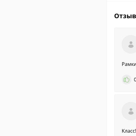
Отзы
Рамки
Kласс!!!