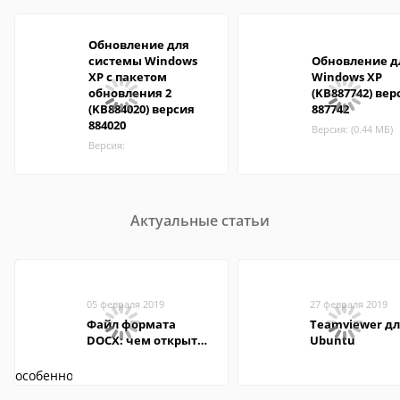
Обновление для
системы Windows
Обновление д
XP с пакетом
Windows XP
обновления 2
(KB887742) вер
(KB884020) версия
887742
884020
Версия: (0.44 МБ)
Версия:
Актуальные статьи
05 февраля 2019
27 февраля 2019
Файл формата
Teamviewer д
DOCX: чем открыть,
Ubuntu
описание,
особенности