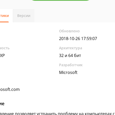
стики
Версии
Обновлено
2018-10-26 17:59:07
мость
Архитектура
 XP
32 и 64 бит
Разработчик
Microsoft
osoft.com
ие
вление позволяет устранить проблему на компьютерах с