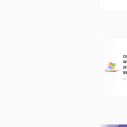
О
W
(
8
Ве