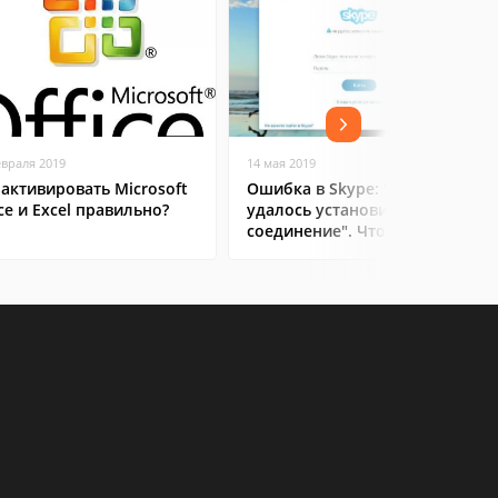
евраля 2019
14 мая 2019
 активировать Microsoft
Ошибка в Skype: "Не
ice и Excel правильно?
удалось установить
соединение". Что делать?