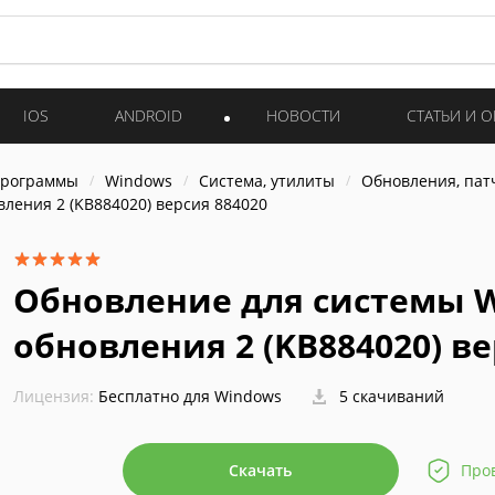
IOS
ANDROID
НОВОСТИ
СТАТЬИ И 
программы
Windows
Система, утилиты
Обновления, пат
вления 2 (KB884020) версия 884020
Обновление для системы W
обновления 2 (KB884020) ве
Лицензия:
Бесплатно для Windows
5 скачиваний
Скачать
Про