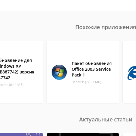
Похожие приложения
бновление для
Пакет обновления
indows XP
Office 2003 Service
KB887742) версия
Pack 1
87742
Версия: (72.53 МБ)
рсия: (0.44 МБ)
Актуальные статьи