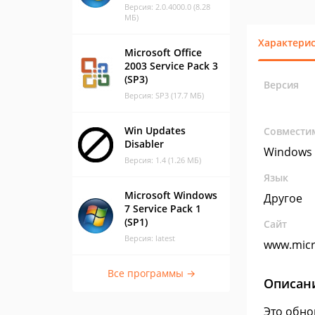
Версия: 2.0.4000.0 (8.28
МБ)
Характери
Microsoft Office
2003 Service Pack 3
(SP3)
Версия
Версия: SP3 (17.7 МБ)
Win Updates
Совмести
Disabler
Windows
Версия: 1.4 (1.26 МБ)
Язык
Microsoft Windows
Другое
7 Service Pack 1
(SP1)
Сайт
Версия: latest
www.micr
Все программы →
Описан
Это обно