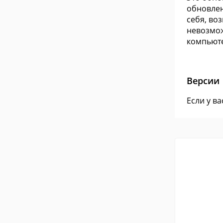
обновлен
себя, во
невозмож
компьют
Версии
Если у в