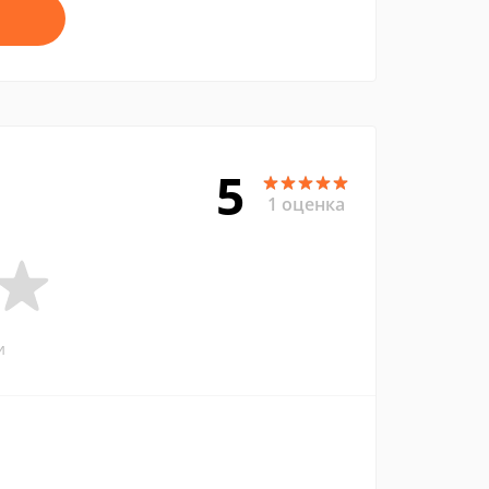
5
1 оценка
и