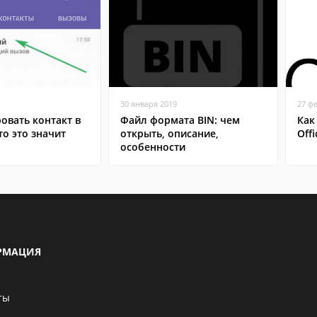
30 января 2019
27 ф
овать контакт в
Файл формата BIN: чем
Как
то это значит
открыть, описание,
Off
особенности
РМАЦИЯ
ты