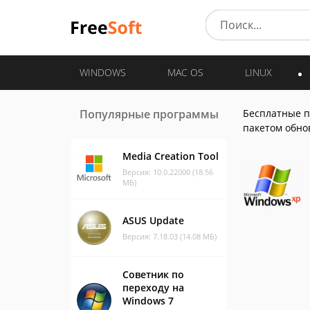
WINDOWS
MAC OS
LINUX
Популярные программы
Бесплатные 
пакетом обно
Media Creation Tool
Версия: 10.0.22000 (18.56
МБ)
ASUS Update
Версия: 7.18.03 (14.08 МБ)
Советник по
переходу на
Windows 7