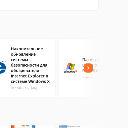
Накопительное
обновление
системы
Пакет обновления
безопасности для
Office XP Service
обозревателя
Pack 3 (SP3)
Internet Explorer в
Версия: 1.0 (58.1 МБ)
системе Windows X
Версия: (3.65 МБ)