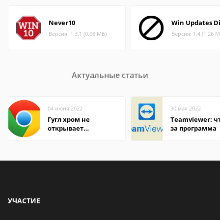
Never10
Win Updates Di
Версия: 1.3.1 (0.08 МБ)
Версия: 1.4 (1.26 М
Актуальные статьи
04 июня 2022
30 мая 2022
Гугл хром не
Teamviewer: чт
открывает
за программа
страницы
УЧАСТИЕ