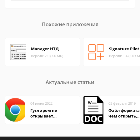
Похожие приложения
Manager НТД
Signature Pilot
Версия: 2.0 (7.6 МБ)
Версия: 1.4 (5.03 М
Актуальные статьи
04 июня 2022
05 февраля 2019
Гугл хром не
Файл формата
открывает
чем открыть,
страницы
описание,
особенности