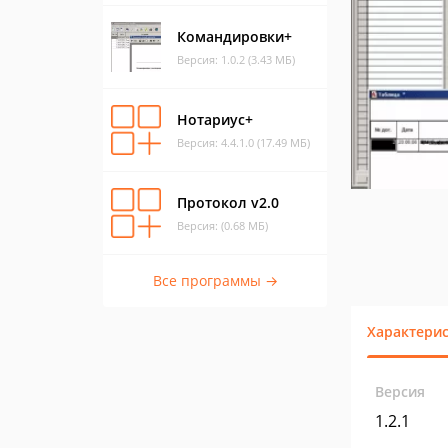
Командировки+
Версия: 1.0.2 (3.43 МБ)
Нотариус+
Версия: 4.4.1.0 (17.49 МБ)
Протокол v2.0
Версия: (0.68 МБ)
Все программы →
Характери
Версия
1.2.1