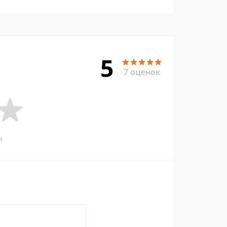
5
7 оценок
и