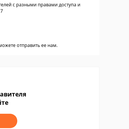
телей с разными правами доступа и
.7
 можете
отправить ее нам
.
тавителя
йте