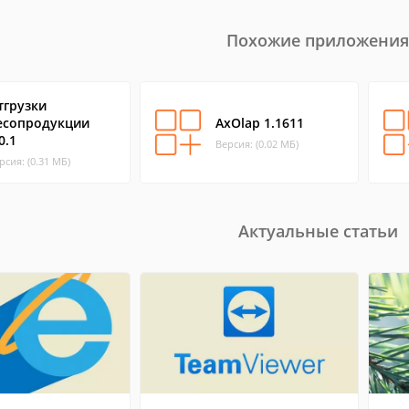
Похожие приложения
тгрузки
есопродукции
AxOlap 1.1611
0.1
Версия: (0.02 МБ)
рсия: (0.31 МБ)
Актуальные статьи