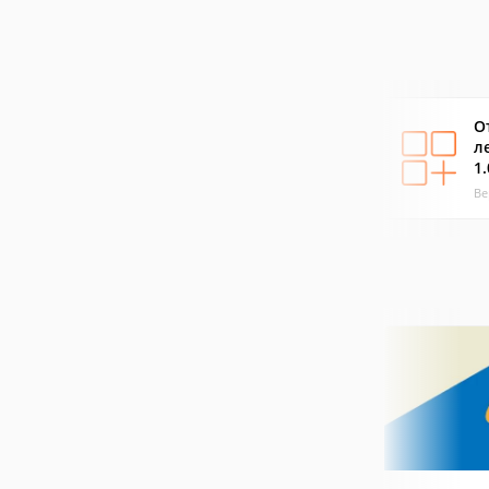
О
л
1.
Ве