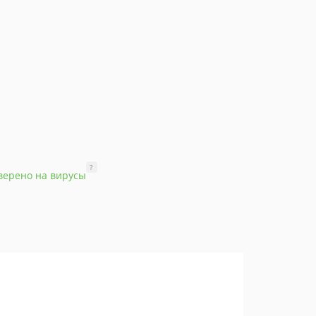
?
верено на вирусы