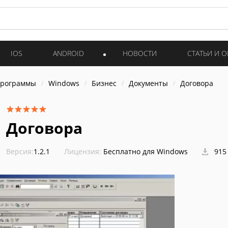
IOS
ANDROID
НОВОСТИ
СТАТЬИ И 
программы
Windows
Бизнес
Документы
Договора
Договора
Версия:
1.2.1
Лицензия:
Бесплатно для Windows
915