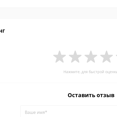
нг
Нажмите, для быстрой оценк
Оставить отзыв
Ваше имя*