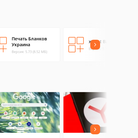
Печать Бланков
xPrint Bank
Украина
Версия: 5.7 (1.17 МБ)
Версия: 5.73 (8.52 МБ)