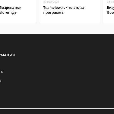
30 мая 2022
04 и
бозревателя
Teamviewer: что это за
Виз
plorer где
программа
Goo
РМАЦИЯ
ты
а