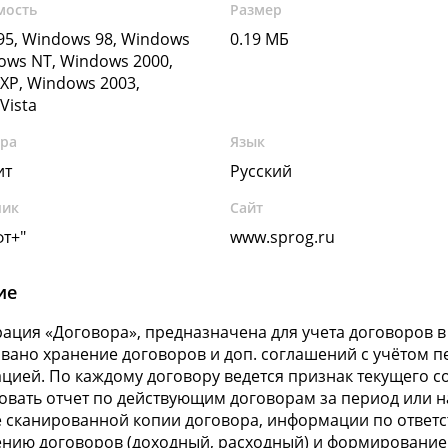
мость
Размер
5, Windows 98, Windows
0.19 МБ
ows NT, Windows 2000,
XP, Windows 2003,
Vista
ура
Язык
ит
Русский
чик
Сайт
т+"
www.sprog.ru
ие
ация «Договора», предназначена для учета договоров в
вано хранение договоров и доп. соглашений с учётом 
цией. По каждому договору ведется признак текущего с
вать отчет по действующим договорам за период или н
 сканированной копии договора, информации по ответ
нию договоров (доходный, расходный) и формирование 