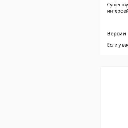
Существу
интерфей
Версии
Если у в