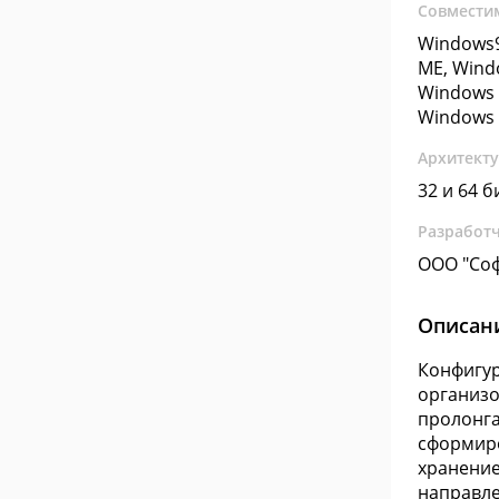
Совмести
Windows9
ME, Wind
Windows 
Windows 
Архитект
32 и 64 б
Разработ
ООО "Соф
Описан
Конфигур
организо
пролонга
сформиро
хранение
направле