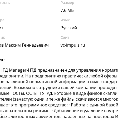
мость
Размер
7.6 МБ
ура
Язык
ит
Русский
чик
Сайт
ов Максим Геннадьевич
vc-impuls.ru
ие
НТД Manager-НТД предназначен для управления нормат
едприятии. На предприятиях практически любой сферы 
во различной нормативной информации в виде стандарт
ений. Возможно сотрудники вашей компании проводят 
мые ГОСТы, ОСТы, ТУ, РД, которые в виде файлов скапл
телей (зачастую одни и те же файлы скачиваются многок
вает это программное средство: · Работа с единой базо
ьзовательском режиме. · Добавление и удаление внутр
бых электронных документов, найденных на просторах 