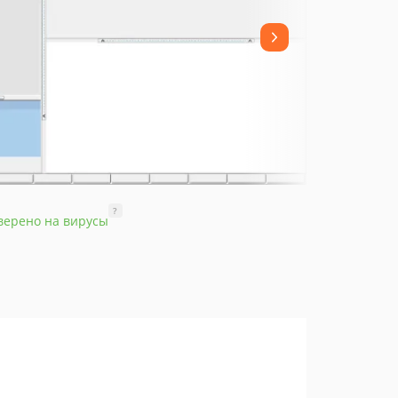
?
верено на вирусы