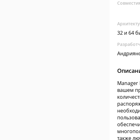
Совмести
Архитект
32 и 64 б
Разработ
Андриян
Описан
Manager 
вашем пр
количест
распоряж
необходи
пользова
обеспечи
многопол
также лю