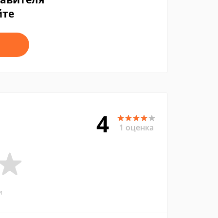
йте
4
1 оценка
и