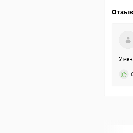
Отзы
У мен