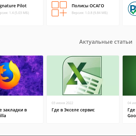
gnature Pilot
Полисы ОСАГО
рсия: 1.4 (5.03 МБ)
Версия: 1.0.8 (9.84 МБ)
Актуальные статьи
03 июня 2022
04 и
 закладки в
Где в Экселе сервис
Где
lla
Goo