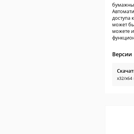
бумажных
Автомати
доступа 
может бы
можете и
функцион
Версии
Скачат
x32/x64