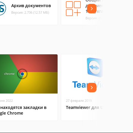
Архив документов
документов для
1С:Бухгалтерии 8
Версия: 2.736 (12.57 МБ)
Версия: (0.04 МБ)
юня 2022
27 февраля 2019
 находятся закладки в
Teamviewer для Ubuntu
gle Chrome