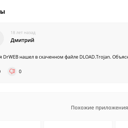
вы
18 лет назад
Дмитрий
я DrWEB нашел в скаченном файле DLOAD.Trojan. Объясн
0
0
Похожие приложения