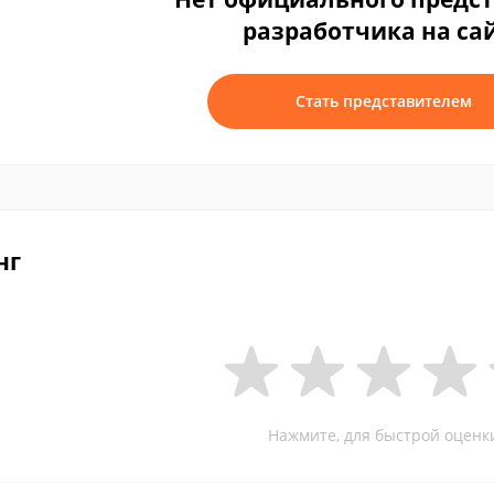
разработчика на са
Стать представителем
нг
Нажмите, для быстрой оценк