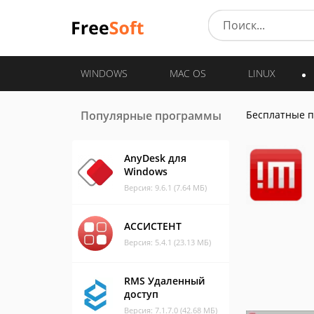
WINDOWS
MAC OS
LINUX
Популярные программы
Бесплатные 
AnyDesk для
Windows
Версия: 9.6.1 (7.64 МБ)
АССИСТЕНТ
Версия: 5.4.1 (23.13 МБ)
RMS Удаленный
доступ
Версия: 7.1.7.0 (42.68 МБ)