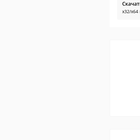
Скача
x32/x64