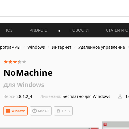
IOS
ANDROID
НОВОСТИ
СТАТЬИ И 
программы
Windows
Интернет
Удаленное управление
NoMachine
Для Windows
Версия:
8.1.2_4
Лицензия:
Бесплатно для Windows
13
Windows
Mac OS
Linux