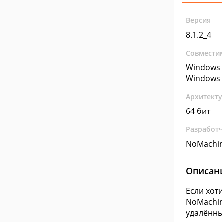
Версия
8.1.2_4
Совмести
Windows 
Windows 
Архитект
64 бит
Разработ
NoMachi
Описан
Если хот
NoMachin
удалённы