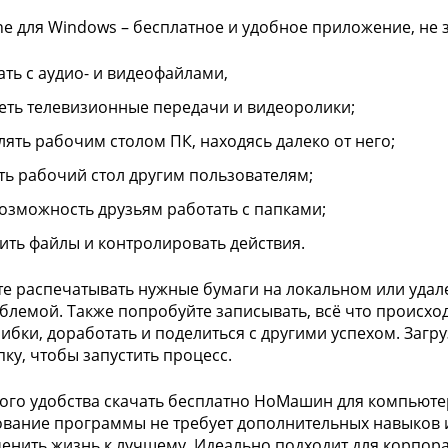
e для Windows – бесплатное и удобное приложение, не
ать с аудио- и видеофайлами,
еть телевизионные передачи и видеоролики;
лять рабочим столом ПК, находясь далеко от него;
ть рабочий стол другим пользователям;
возможность друзьям работать с папками;
ить файлы и контролировать действия.
е распечатывать нужные бумаги на локальном или удале
блемой. Также попробуйте записывать, всё что происхо
ибки, доработать и поделиться с другими успехом. Загр
пку, чтобы запустить процесс.
ого удобства скачать бесплатно НоМашин для компьютера
вание программы не требует дополнительных навыков и
менить жизнь к лучшему. Идеально подходит для корпор