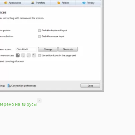
?
верено на вирусы