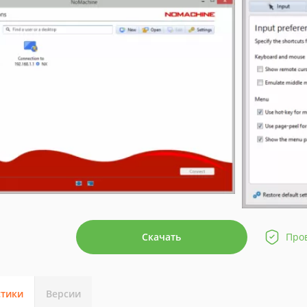
Скачать
Про
стики
Версии