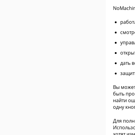
NoMachin
работ
смотр
управ
откры
дать 
защит
Вы может
быть про
найти ош
одну кно
Для полн
Использо
хотят из