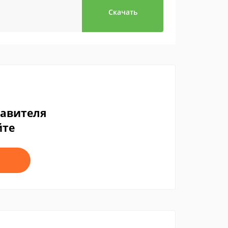
Скачать
тавителя
йте