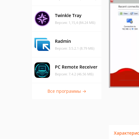
Twinkle Tray
Версия: 1,15,4 (84.24 МБ)
Radmin
Версия: 3.5.2.1 (8.79 МБ)
PC Remote Receiver
Версия: 7.4.2 (46.56 МБ)
Все программы →
Характери