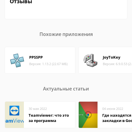
Отзывы
Похожие приложения
PPSSPP
JoyToKey
Версия: 1.13.2 (22.67 МБ)
Версия: 6.9.0.53 (2
Актуальные статьи
30 мая 2022
04 июня 2022
Teamviewer: что это
Где находятся
за программа
закладки в Go
Chrome