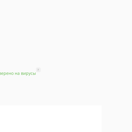
?
верено на вирусы