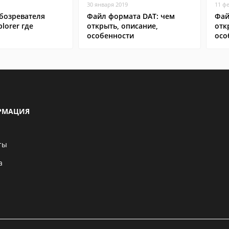
30 января 2019
11 ф
бозревателя
Файл формата DAT: чем
Фай
plorer где
открыть, описание,
отк
особенности
осо
РМАЦИЯ
ты
а