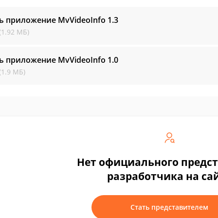
ь приложение MvVideoInfo
1.3
(1.92 МБ)
ь приложение MvVideoInfo
1.0
(1.9 МБ)
Нет официального предс
разработчика на са
Стать представителем