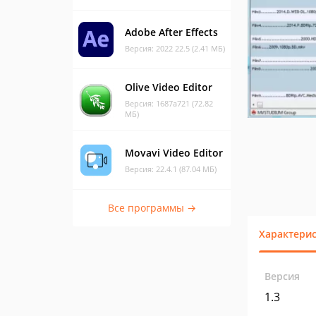
Adobe After Effects
Версия: 2022 22.5 (2.41 МБ)
Olive Video Editor
Версия: 1687a721 (72.82
МБ)
Movavi Video Editor
Версия: 22.4.1 (87.04 МБ)
Все программы →
Характери
Версия
1.3