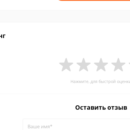
нг
Нажмите, для быстрой оценк
Оставить отзыв
Ваше имя*