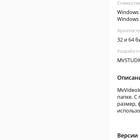
Совмести
Windows 
Windows 
Архитект
32 и 64 б
Разработ
MVSTUDI
Описан
MvVideoI
папке. С
размер, 
использо
Версии