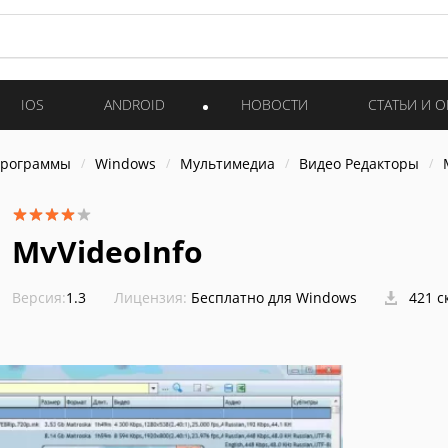
IOS
ANDROID
НОВОСТИ
СТАТЬИ И 
программы
Windows
Мультимедиа
Видео Редакторы
MvVideoInfo
Версия:
1.3
Лицензия:
Бесплатно для Windows
421 с