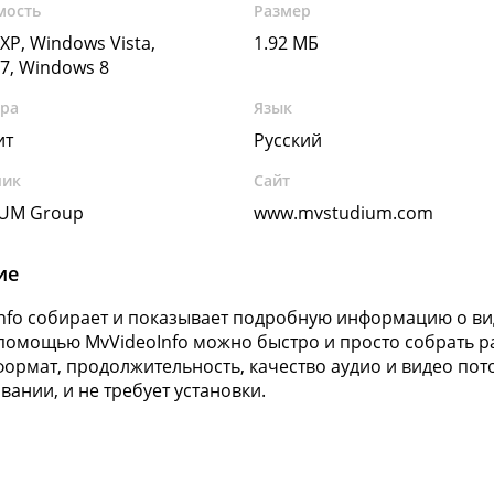
мость
Размер
XP, Windows Vista,
1.92 МБ
7, Windows 8
ура
Язык
ит
Русский
чик
Сайт
UM Group
www.mvstudium.com
ие
nfo собирает и показывает подробную информацию о ви
 помощью MvVideoInfo можно быстро и просто собрать р
формат, продолжительность, качество аудио и видео поток
вании, и не требует установки.