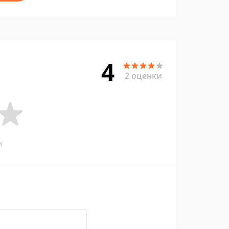
4
2 оценки
и