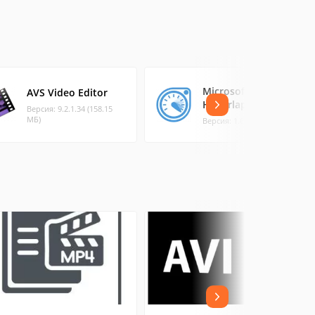
Microsoft
AVS Video Editor
Hyperlapse Pro
Версия: 9.2.1.34 (158.15
МБ)
Версия: 1.6 (18.7 МБ)