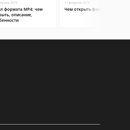
евраля 2019
11 февраля 2019
л формата MP4: чем
Чем открыть файл AVI
рыть, описание,
бенности