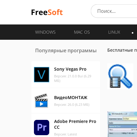
WINDOWS
MAC OS
LINUX
Популярные программы
Бесплатные 
Sony Vegas Pro
Версия: 21.0.0 Bui (6.29
МБ)
ВидеоМОНТАЖ
Версия: 26.0 (6.23 МБ)
Adobe Premiere Pro
CC
Версия: Latest