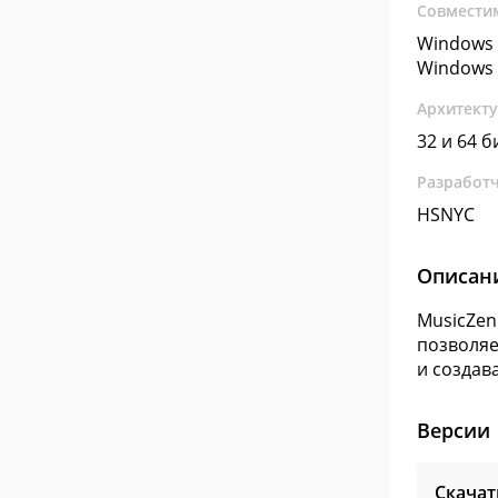
Совмести
Windows 
Windows 
Архитект
32 и 64 б
Разработ
HSNYC
Описан
MusicZen
позволяе
и создав
Версии
Скачат