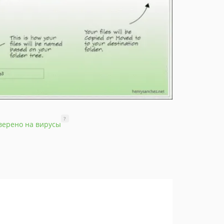
?
верено на вирусы