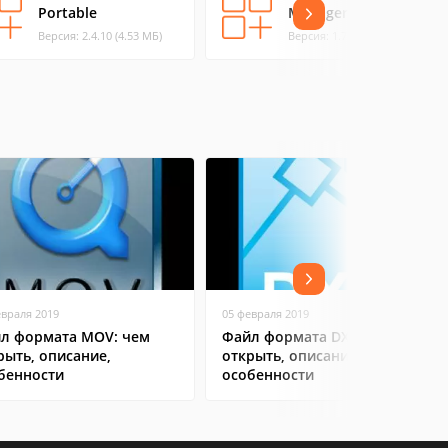
Portable
Manager
Версия: 2.4.10 (4.53 МБ)
Версия: 1.71 (1.54 МБ)
евраля 2019
05 февраля 2019
л формата MOV: чем
Файл формата DXF: чем
рыть, описание,
открыть, описание,
бенности
особенности