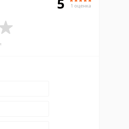
5
1 оценка
и