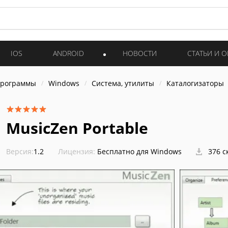
IOS
ANDROID
НОВОСТИ
СТАТЬИ И 
программы
Windows
Система, утилиты
Каталогизаторы
MusicZen Portable
Версия:
1.2
Лицензия:
Бесплатно для Windows
376 с