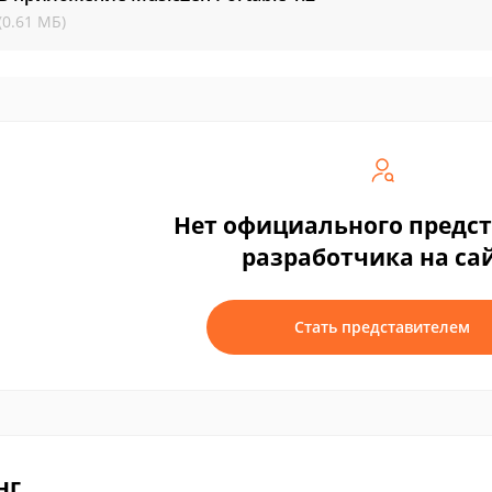
(0.61 МБ)
Нет официального предс
разработчика на са
Стать представителем
нг