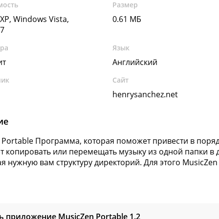
мость
Размер
XP, Windows Vista,
0.61 МБ
7
ура
Язык
ит
Английский
чик
Сайт
henrysanchez.net
ие
 Portable Программа, которая поможет привести в поря
т копировать или перемещать музыку из одной папки в
ая нужную вам структуру директорий. Для этого MusicZen
ь приложение MusicZen Portable
1.2