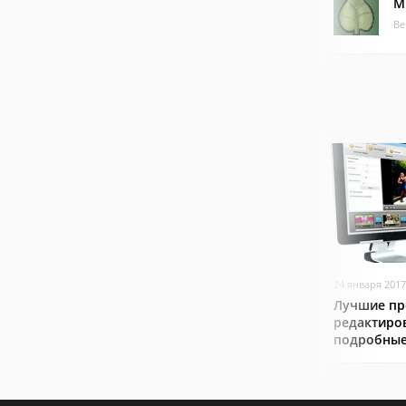
M
Ве
24 января 2017
Лучшие пр
редактиро
подробные