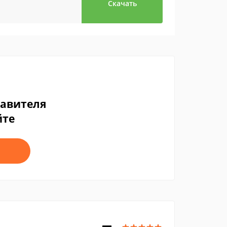
Скачать
тавителя
йте