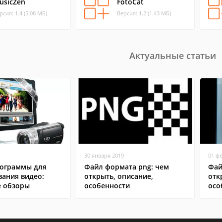
usicZen
FotoCat
рсия: 1.4 (5.08 МБ)
Версия: 1.2 (1.43 МБ)
Актуальные статьи
30 января 2019
01 ф
ограммы для
Файл формата png: чем
Фай
вания видео:
открыть, описание,
отк
 обзоры
особенности
осо