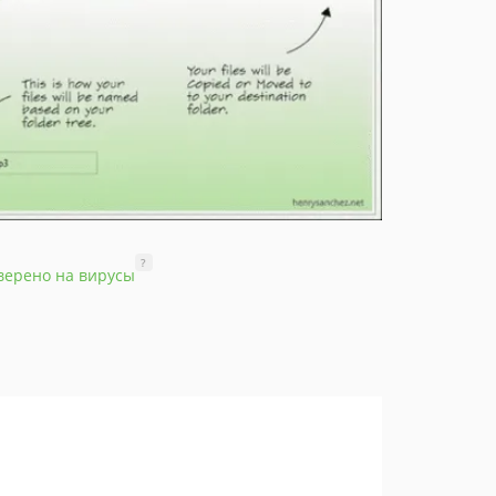
?
верено на вирусы