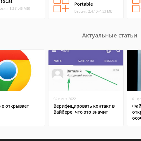
otoCat
Portable
рсия: 1.2 (1.43 МБ)
Версия: 2.4.10 (4.53 МБ)
Актуальные статьи
04 июня 2022
01 ф
не открывает
Верифицировать контакт в
Фай
Вайбере: что это значит
отк
осо