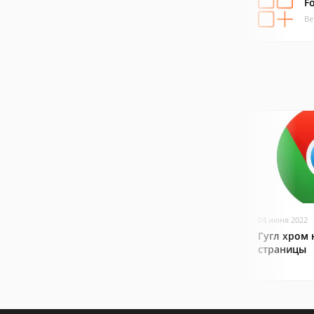
F
Ве
04 июня 2022
Гугл хром 
страницы