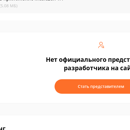
(5.08 МБ)
Нет официального предс
разработчика на са
Стать представителем
нг