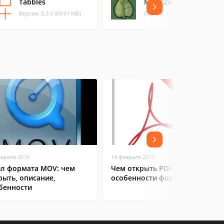
Tabbles
MusicZen Portable
Версия: 5.3.3 (69.01 МБ)
Версия: 1.2 (0.61 МБ)
евраля 2019
14 февраля 2019
л формата MOV: чем
Чем открыть PDF:
рыть, описание,
особенности формата
бенности