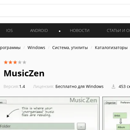
IOS
ANDROID
НОВОСТИ
СТАТЬИ И 
программы
Windows
Система, утилиты
Каталогизаторы
MusicZen
Версия:
1.4
Лицензия:
Бесплатно для Windows
453 с