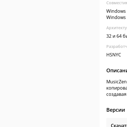
Совмести
Windows 
Windows 
Архитект
32 и 64 б
Разработ
HSNYC
Описан
MusicZen
копирова
создавая
Версии
Скачат