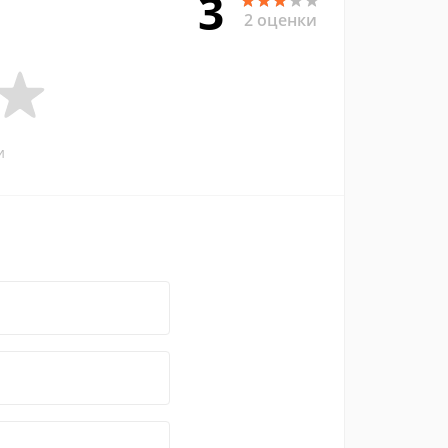
3
2 оценки
и