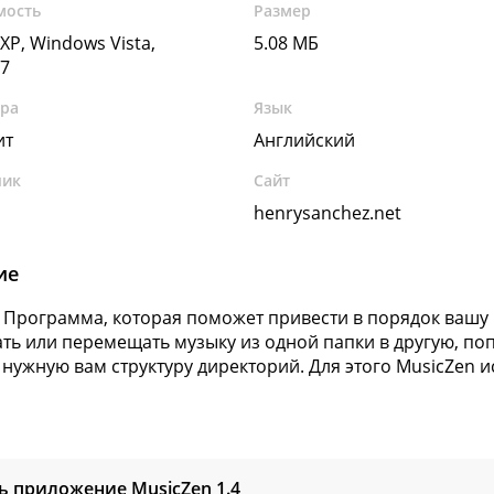
мость
Размер
XP, Windows Vista,
5.08 МБ
7
ура
Язык
ит
Английский
чик
Сайт
henrysanchez.net
ие
 Программа, которая поможет привести в порядок вашу
ть или перемещать музыку из одной папки в другую, п
 нужную вам структуру директорий. Для этого MusicZen и
ь приложение MusicZen
1.4