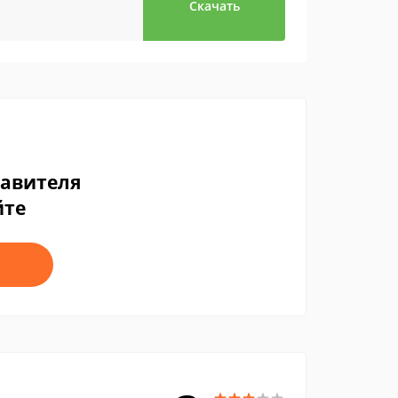
Скачать
тавителя
йте