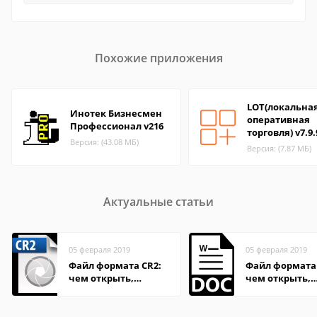
Похожие приложения
LOT(локальна
Инотек Бизнесмен
оперативная
Профессионал v216
торговля) v7.9.
Версия: (43.08 МБ)
Версия: (7.87 МБ)
Актуальные статьи
05 февраля 2019
05 февраля 2019
Файл формата CR2:
Файл формата
чем открыть,
чем открыть,
описание,
описание,
особенности
особенности