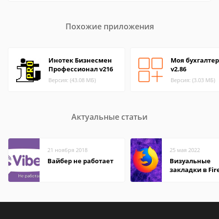
Похожие приложения
Инотек Бизнесмен
Моя бухгалте
Профессионал v216
v2.86
Версия: (43.08 МБ)
Версия: (3.03 МБ)
Актуальные статьи
21 ноября 2018
25 мая 2022
Вайбер не работает
Визуальные
закладки в Fir
Mozilla