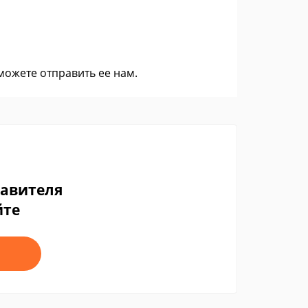
 можете
отправить ее нам
.
тавителя
йте