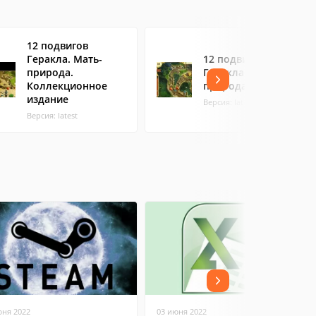
12 подвигов
Геракла. Мать-
12 подвигов
природа.
Геракла. Мать-
Коллекционное
природа
издание
Версия: latest
Версия: latest
юня 2022
03 июня 2022