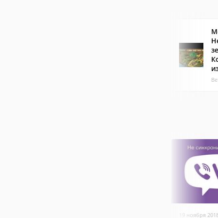
М
Н
з
К
и
Ве
19 ноября 201