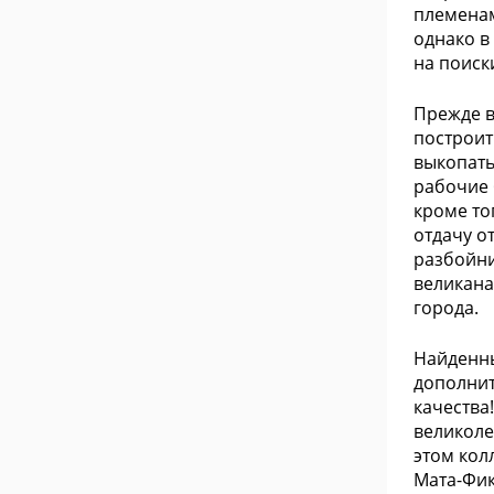
племенам
однако в
на поиск
Прежде в
построит
выкопать
рабочие 
кроме то
отдачу о
разбойни
великана
города.
Найденны
дополнит
качества
великоле
этом кол
Мата-Фик