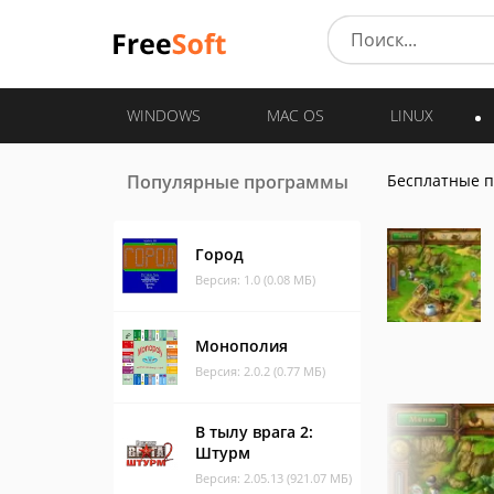
WINDOWS
MAC OS
LINUX
Популярные программы
Бесплатные 
Город
Версия: 1.0 (0.08 МБ)
Монополия
Версия: 2.0.2 (0.77 МБ)
В тылу врага 2:
Штурм
Версия: 2.05.13 (921.07 МБ)