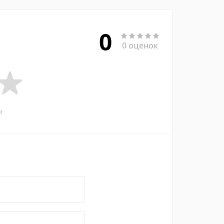
0
0 оценок
и