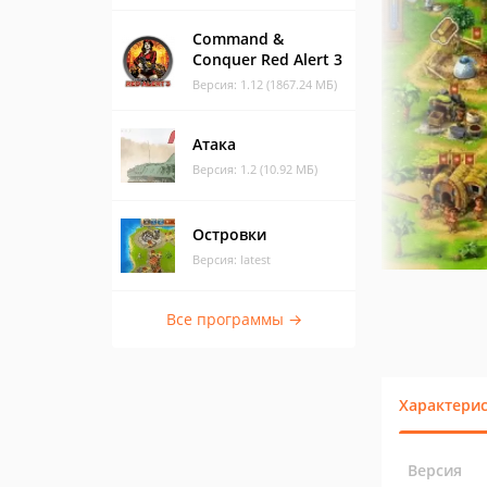
Command &
Conquer Red Alert 3
Версия: 1.12 (1867.24 МБ)
Атака
Версия: 1.2 (10.92 МБ)
Островки
Версия: latest
Все программы →
Характери
Версия