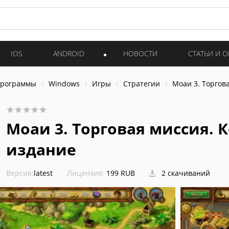
IOS
ANDROID
НОВОСТИ
СТАТЬИ И 
программы
Windows
Игры
Стратегии
Моаи 3. Торгов
Моаи 3. Торговая миссия.
издание
Версия:
latest
Лицензия:
199 RUB
2 скачиваний