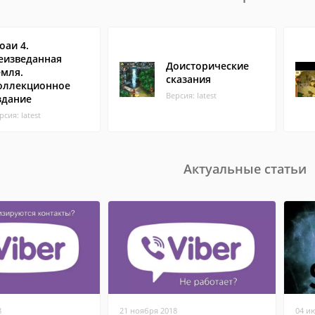
оаи 4.
еизведанная
Доисторические
емля.
сказания
оллекционное
Версия: latest
здание
рсия: latest
Актуальные статьи
8
21 ноября 2018
04 и