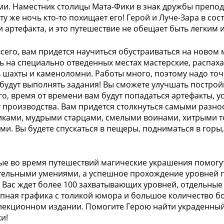
и. Наместник столицы Мата-Фики в знак дружбы препод
 ту же ночь кто-то похищает его! Герой и Луче-Зара в с
и артефакта, и это путешествие не обещает быть легким 
сего, вам придется научиться обустраиваться на новом м
ь на специально отведенных местах мастерские, распаха
 шахты и каменоломни. Работы много, поэтому надо точ
будут выполнять задания! Вы сможете улучшать построй
го, время от времени вам будут попадаться артефакты
т производства. Вам придется столкнуться самыми раз
ками, мудрыми старцами, смелыми воинами, хитрыми 
ми. Вы будете спускаться в пещеры, подниматься в горы
е во время путешествий магические украшения помогут 
ельными умениями, а успешное прохождение уровней п
! Вас ждет более 100 захватывающих уровней, отдельны
пная графика с толикой юмора и большое количество бон
лекционном издании. Помогите Герою найти украденный 
и!