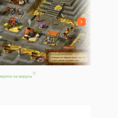
?
верено на вирусы