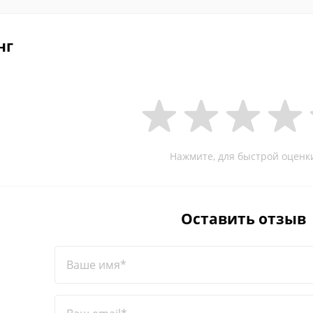
нг
Нажмите, для быстрой оценк
Оставить отзыв
Ваше имя*