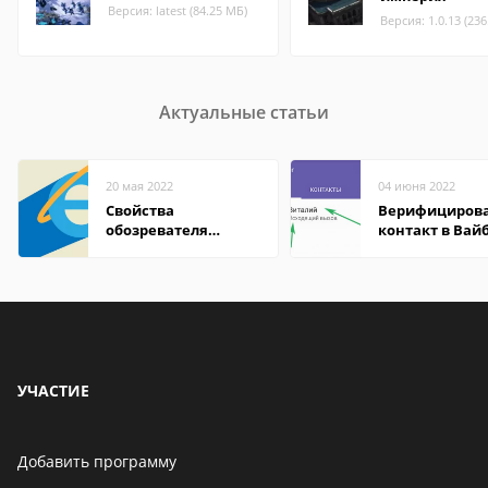
Версия: latest (84.25 МБ)
Версия: 1.0.13 (23
Актуальные статьи
20 мая 2022
04 июня 2022
Свойства
Верифициров
обозревателя
контакт в Вай
Internet Explorer где
что это значит
находится
УЧАСТИЕ
Добавить программу