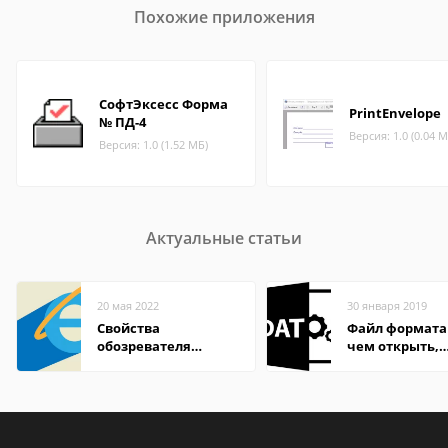
Похожие приложения
СофтЭксесс Форма
PrintEnvelope
№ ПД-4
Версия: 1.0 (0.04 М
Версия: 1.0 (1.52 МБ)
Актуальные статьи
20 мая 2022
30 января 2019
Свойства
Файл формата
обозревателя
чем открыть,
Internet Explorer где
описание,
находится
особенности