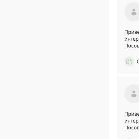
Приве
интер
Посов
Приве
интер
Посов