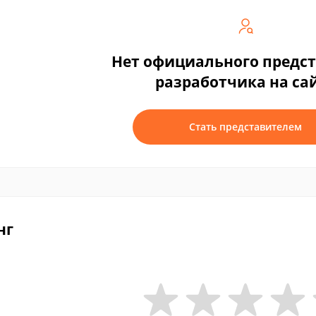
Нет официального предс
разработчика на са
Стать представителем
нг