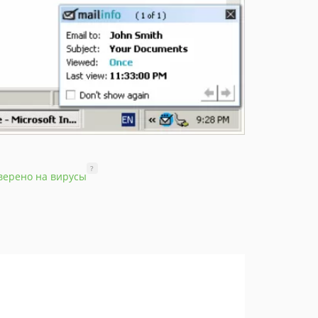
?
верено на вирусы