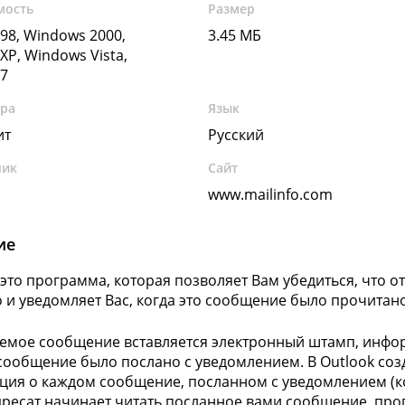
мость
Размер
98, Windows 2000,
3.45 МБ
XP, Windows Vista,
7
ура
Язык
ит
Русский
чик
Сайт
www.mailinfo.com
ие
 - это программа, которая позволяет Вам убедиться, что
 и уведомляет Вас, когда это сообщение было прочитано
емое сообщение вставляется электронный штамп, инфор
 сообщение было послано с уведомлением. В Outlook соз
ия о каждом сообщение, посланном с уведомлением (ко
дресат начинает читать посланное вами сообщение, про