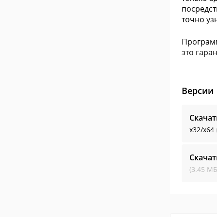
посредст
точно уз
Программ
это гара
Версии
Скачат
x32/x64
Скачат
(3.45 МБ