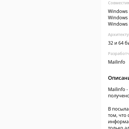
Совмести
Windows 
Windows 
Windows 
Архитект
32 и 64 б
Разработ
Mailinfo
Описан
Mailinfo
получено
В посыла
том, что
информац
только а