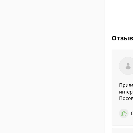
Отзы
Приве
интер
Посов