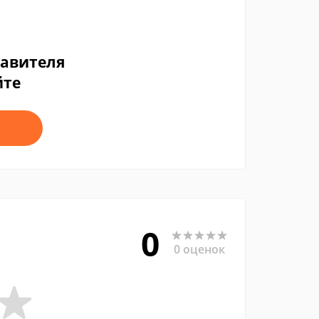
тавителя
йте
0
0 оценок