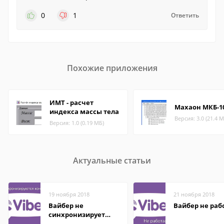
0
1
Ответить
Похожие приложения
ИМТ - расчет
Махаон МКБ-1
индекса массы тела
Версия: 3.0 (21.4 М
Версия: 1.0 (0.19 МБ)
Актуальные статьи
19 ноября 2018
21 ноября 2018
Вайбер не
Вайбер не раб
синхронизирует
контакты