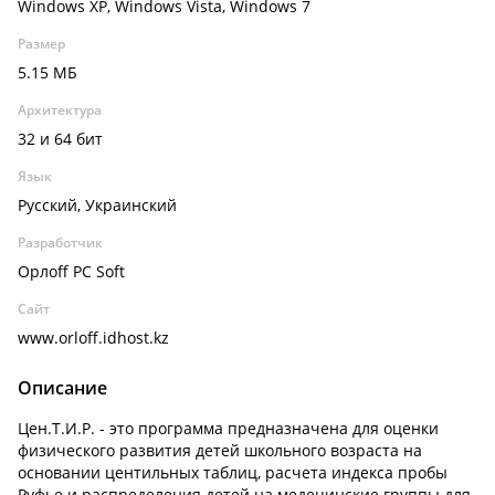
Windows XP, Windows Vista, Windows 7
Размер
5.15 МБ
Архитектура
32 и 64 бит
Язык
Русский, Украинский
Разработчик
Орлоff PC Soft
Сайт
www.orloff.idhost.kz
Описание
Цен.Т.И.Р. - это программа предназначена для оценки
физического развития детей школьного возраста на
основании центильных таблиц, расчета индекса пробы
Руфье и распределения детей на медецинские группы для