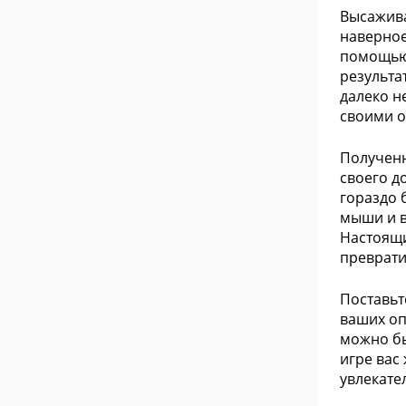
Высажива
наверное
помощью 
результа
далеко н
своими о
Полученн
своего д
гораздо 
мыши и в
Настоящи
преврати
Поставьт
ваших оп
можно бы
игре вас
увлекате