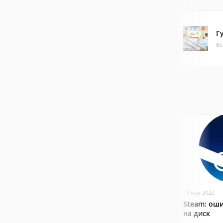
Г
Ве
19 мая 2022
Steam: оши
на диск