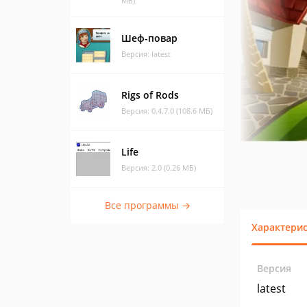
МБ)
Шеф-повар
Версия: latest
Rigs of Rods
Версия: 0.4.7.0 (108.6 МБ)
Life
Версия: 2.0 (0.26 МБ)
Все программы →
Характери
Версия
latest