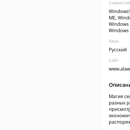
Совмести
Windows9
ME, Wind
Windows 
Windows 
Язык
Русский
Сайт
www.alaw
Описан
Магия се
разных р
присмотр
экономич
распоряж