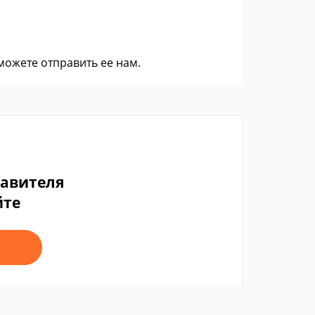
 можете
отправить ее нам
.
тавителя
йте