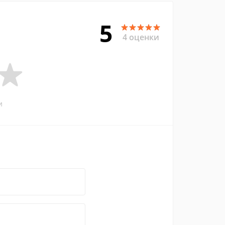
5
4 оценки
и