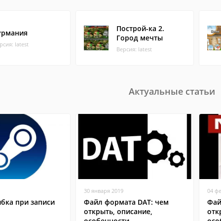
Построй-ка 2.
урмания
Город мечты
рсия: latest
Версия: latest
Актуальные статьи
30 января 2019
04 ф
бка при записи
Файл формата DAT: чем
Фай
открыть, описание,
отк
особенности
осо