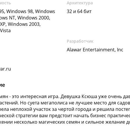
мость
Архитектура
5, Windows 98, Windows
32 и 64 бит
ows NT, Windows 2000,
XP, Windows 2003,
Vista
Разработчик
Alawar Entertainment, Inc
ar.ru
ие
мян - это интересная игра. Девушка Ксюша уже очень д
астений. Но суета мегаполиса не лучшее место для садо
ела неплохой участок за чертой города и решила постеп
еской стратегии вам предстоит начать бизнес практическ
ении несколько магических семян и сильное желание до