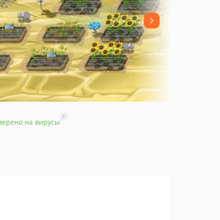
?
верено на вирусы