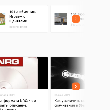
101 любимчик.
101 любимчик.
Играем с
Забавные котята
щенятами
Версия: latest
Версия: latest
евраля 2019
06 мая 2019
л формата NRG: чем
Как увеличить скорость
рыть, описание,
скачивания в Steam?
бенности