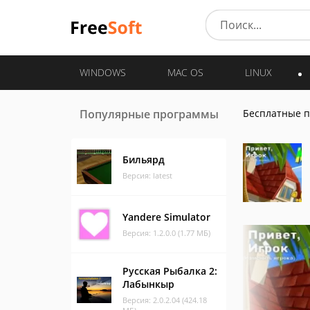
WINDOWS
MAC OS
LINUX
Популярные программы
Бесплатные 
Бильярд
Версия: latest
Yandere Simulator
Версия: 1.2.0.0 (1.77 МБ)
Русская Рыбалка 2:
Лабынкыр
Версия: 2.0.2.04 (424.18