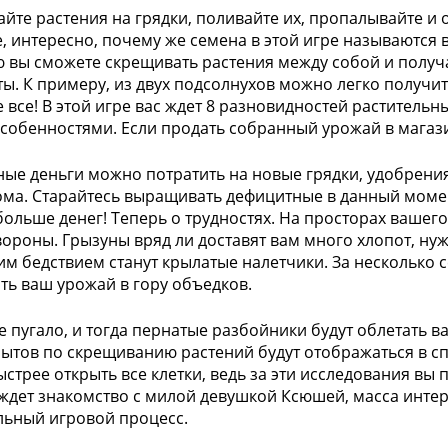
йте растения на грядки, поливайте их, пропалывайте и 
, интересно, почему же семена в этой игре называются в
вы сможете скрещивать растения между собой и полу
ты. К примеру, из двух подсолнухов можно легко получи
е все! В этой игре вас ждет 8 разновидностей растительн
собенностями. Если продать собранный урожай в магази
ые деньги можно потратить на новые грядки, удобрения
ома. Старайтесь выращивать дефицитные в данный момен
больше денег! Теперь о трудностях. На просторах вашего
ороны. Грызуны вряд ли доставят вам много хлопот, нуж
м бедствием станут крылатые налетчики. За несколько 
ть ваш урожай в гору объедков.
е пугало, и тогда пернатые разбойники будут облетать в
ытов по скрещиванию растений будут отображаться в сп
стрее открыть все клетки, ведь за эти исследования вы
 ждет знакомство с милой девушкой Ксюшей, масса интер
льный игровой процесс.