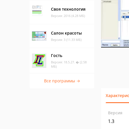
Своя технология
Версия: 2016 (4.28 МБ)
Салон красоты
Версия: 3 (11.33 МБ)
Гость
Версия: 18.5.27. � (2.58
МБ)
Все программы →
Характери
Версия
1.3