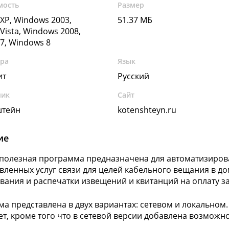
мость
Размер
XP, Windows 2003,
51.37 МБ
Vista, Windows 2008,
7, Windows 8
ура
Язык
ит
Русский
чик
Сайт
штейн
kotenshteyn.ru
ие
о полезная программа предназначена для автоматизиров
вленных услуг связи для целей кабельного вещания в д
ания и распечатки извещений и квитанций на оплату за
а представлена в двух вариантах: сетевом и локальном
ет, кроме того что в сетевой версии добавлена возможно