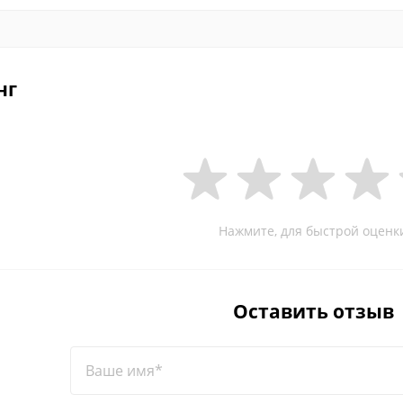
нг
Нажмите, для быстрой оценк
Оставить отзыв
Ваше имя*