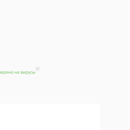
?
верено на вирусы