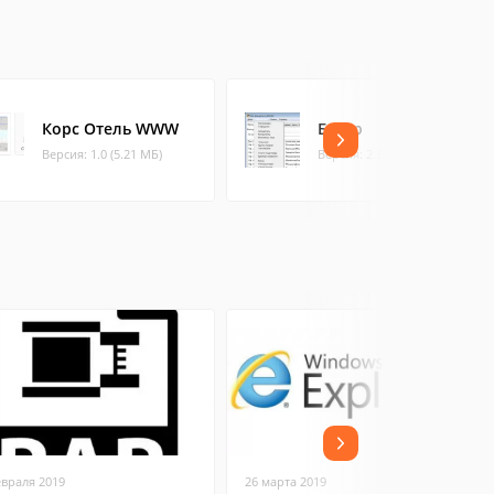
Корс Отель WWW
Базар
Версия: 1.0 (5.21 МБ)
Версия: 2.3 (27.84 МБ)
евраля 2019
26 марта 2019