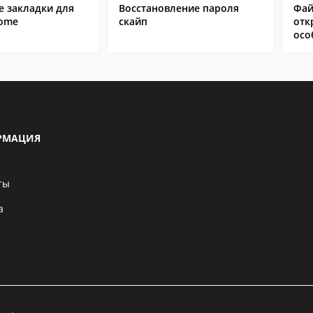
е закладки для
Восстановление пароля
Фай
rome
скайп
отк
осо
РМАЦИЯ
ты
а