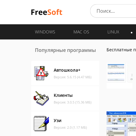
WINDOWS
MAC OS
LINUX
Популярные программы
Бесплатные 
Автошкола+
Версия: 5.6.15 (4.47 МБ)
Клиенты
Версия: 3.0.5 (15.36 МБ)
Узи
Версия: 2.0 (1.17 МБ)