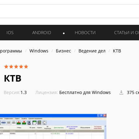
IOS
ANDROID
НОВОСТИ
СТАТЬИ И 
программы
Windows
Бизнес
Ведение дел
КТВ
КТВ
Версия:
1.3
Лицензия:
Бесплатно для Windows
375 с