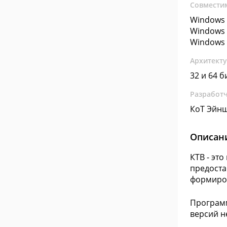
Совмести
Windows 
Windows 
Windows 
Архитект
32 и 64 б
Разработ
КоТ Эйн
Описан
КТВ - эт
предоста
формиров
Программ
версий н