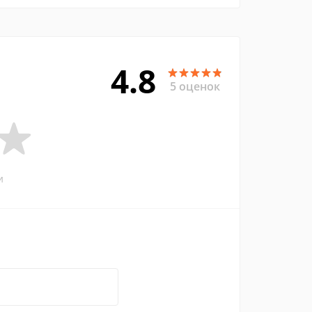
4.8
5 оценок
и