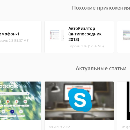
Похожие приложения
АвтоРиэлтор
омофон-1
(антипосредник
2013)
рсия: 2.3 (51.37 МБ)
Версия: 1.09 (12.56 МБ)
Актуальные статьи
04 июня 2022
08 ф