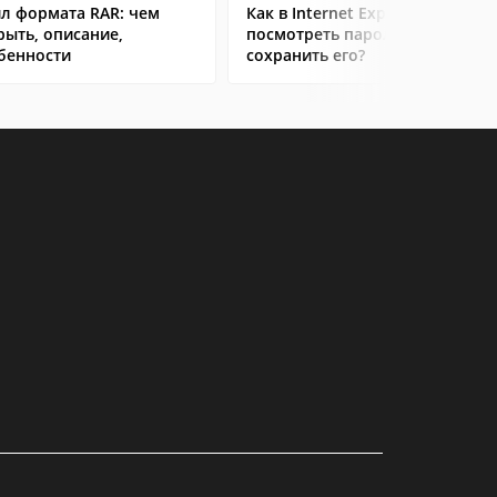
л формата RAR: чем
Как в Internet Explorer
рыть, описание,
посмотреть пароль и
бенности
сохранить его?