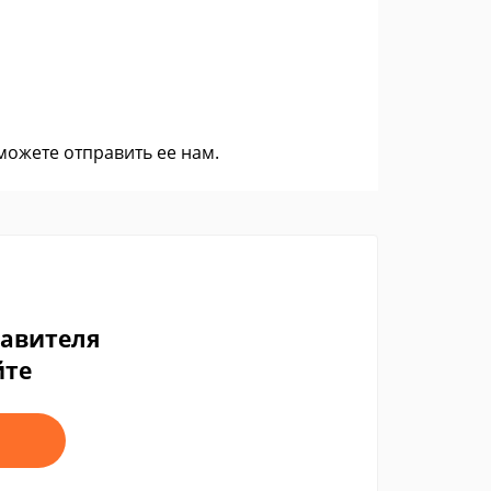
 можете
отправить ее нам
.
тавителя
йте