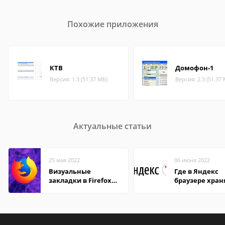
Похожие приложения
КТВ
Домофон-1
Версия: 1.3 (51.37 МБ)
Версия: 2.3 (51.37
Актуальные статьи
25 мая 2022
06 июня 2022
Визуальные
Где в Яндекс
закладки в Firefox
браузере хран
Mozilla
пароли