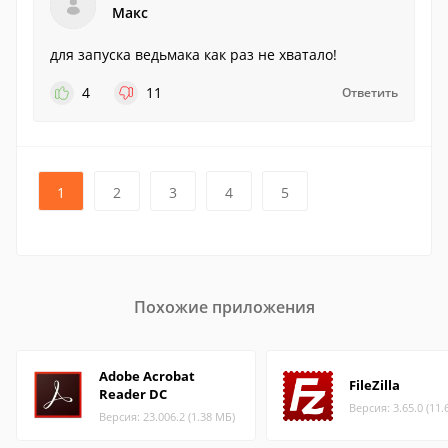
Макс
для запуска ведьмака как раз не хватало!
4
11
Ответить
1
2
3
4
5
Похожие приложения
Adobe Acrobat
FileZilla
Reader DC
Версия: 3.65.0 (11.
Версия: 23.006.2 (1.38 МБ)