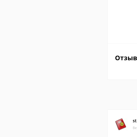
Отзы
st
Ве