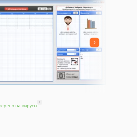
?
верено на вирусы