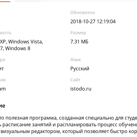
Обновлено
2018-10-27 12:19:04
мость
Размер
XP, Windows Vista,
7.31 МБ
7, Windows 8
ура
Язык
ит
Русский
чик
Сайт
eam
istodo.ru
ие
 это полезная программа, созданная специально для сту
ь расписание занятий и распланировать процесс обучен
визуальным редактором, который позволяет быстро кор