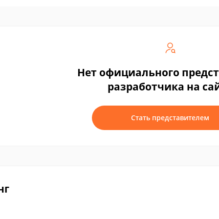
Нет официального предс
разработчика на са
Стать представителем
нг