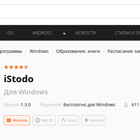
IOS
ANDROID
НОВОСТИ
СТАТЬИ И 
программы
Windows
Образование, книги
Расписание за
iStodo
Для Windows
Версия:
1.3.0
Лицензия:
Бесплатно для Windows
611
Windows
Mac OS
Linux
Android