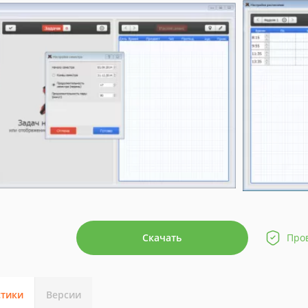
Скачать
Про
стики
Версии