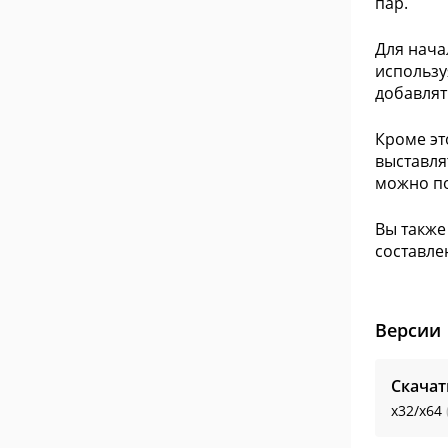
пар.
Для нача
использу
добавлят
Кроме эт
выставля
можно по
Вы также
составле
Версии
Скачат
x32/x64