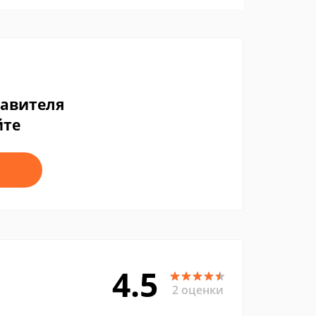
тавителя
йте
4.5
2 оценки