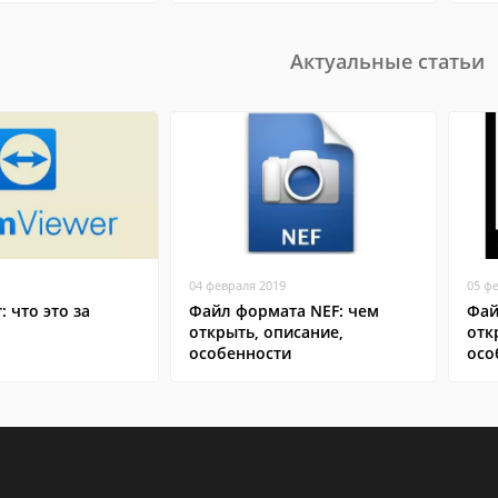
Актуальные статьи
04 февраля 2019
05 ф
: что это за
Файл формата NEF: чем
Фай
открыть, описание,
отк
особенности
осо