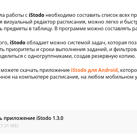
ла работы с
iStodo
необходимо составить список всех пр
я визуальный редактор расписания, можно легко и быст
ь предметы в таблицу. В программе можно составлять р
ого,
iStodo
обладает можно системой задач, которая поз
ть приоритеты и сроки выполнения заданий, и фильтров
делиться с одногруппниками, создав резервную копию.
 можете скачать приложение
iStodo для Android
, котор
нное на компьютере расписание, на любом мобильном у
ь приложение iStodo
1.3.0
(7.31 МБ)