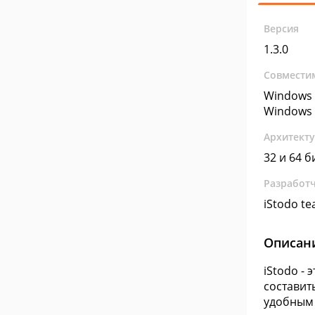
Версия
1.3.0
Совмести
Windows 
Windows 
Архитект
32 и 64 б
Разработ
iStodo t
Описан
iStodo -
составит
удобным 