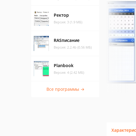
Ректор
Версия: 3 (1.9 МБ)
RASписание
Версия: 2.2.4b (0.56 МБ)
Planbook
Версия: 4 (2.42 МБ)
Все программы →
Характери