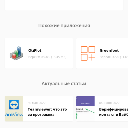
Похожие приложения
QtiPlot
Greenfoot
Версия: 0.9.8.9 (15.45 МБ)
Версия: 3.5.0 (11.6
Актуальные статьи
30 мая 2022
04 июня 2022
Teamviewer: что это
Верифициров
за программа
контакт в Вай
что это значит