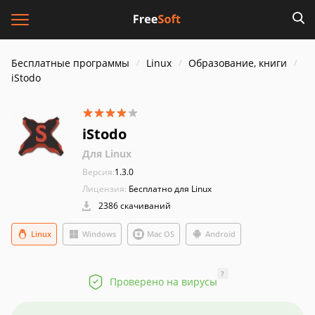
Бесплатные программы
Linux
Образование, книги
iStodo
iStodo
Для Linux
Версия:
1.3.0
Лицензия:
Бесплатно для Linux
2386 скачиваний
Linux
Windows
Mac OS
Android
?
Проверено на вирусы