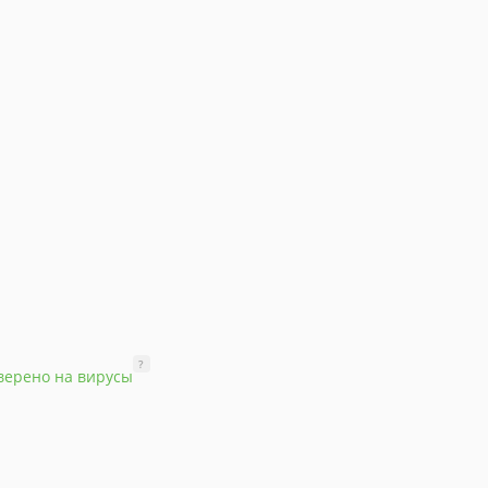
?
верено на вирусы