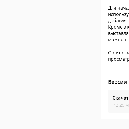
Для нача
использу
добавлят
Кроме эт
выставля
можно по
Стоит от
просматр
Версии
Скачат
(12.26 М