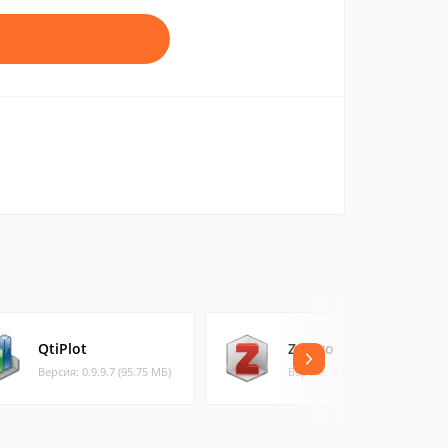
QtiPlot
Zotero
Версия: 0.9.9.7 (95.75 МБ)
Версия: 5.0.65 (54.57 МБ)