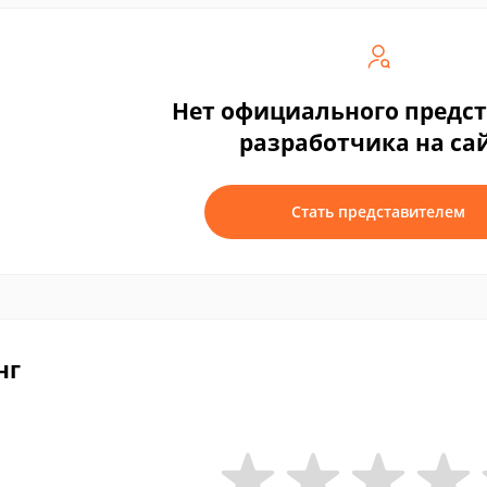
Нет официального предс
разработчика на са
Стать представителем
нг