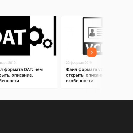
нваря 2019
22 февраля 2019
л формата DAT: чем
Файл формата vcf: чем
рыть, описание,
открыть, описание,
бенности
особенности