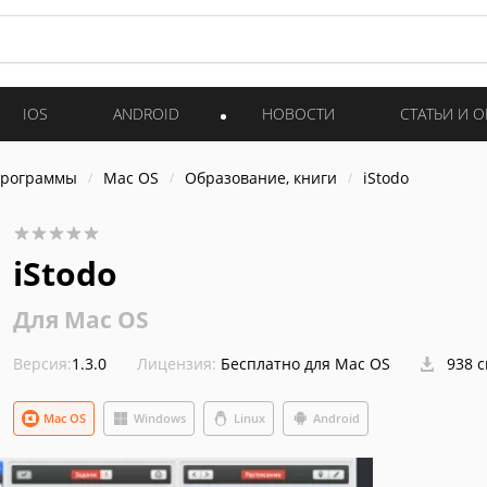
IOS
ANDROID
НОВОСТИ
СТАТЬИ И 
программы
Mac OS
Образование, книги
iStodo
iStodo
Для Mac OS
Версия:
1.3.0
Лицензия:
Бесплатно для Mac OS
938 
Mac OS
Windows
Linux
Android