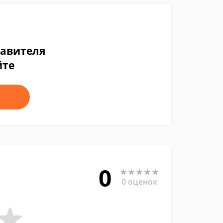
тавителя
йте
0
0 оценок