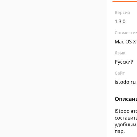
Версия
1.3.0
Совмести
Mac OS X
Язык
Русский
Сайт
istodo.ru
Описан
iStodo э
составит
удобным 
пар.