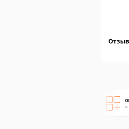
Отзы
О
Ве