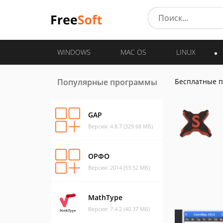
WINDOWS
MAC OS
LINUX
Популярные программы
Бесплатные 
GAP
Версия: 4.8.7 (329.68 МБ)
ОРФО
Версия: 2014 (53.52 МБ)
MathType
Версия: 7.4.2 (40.37 МБ)