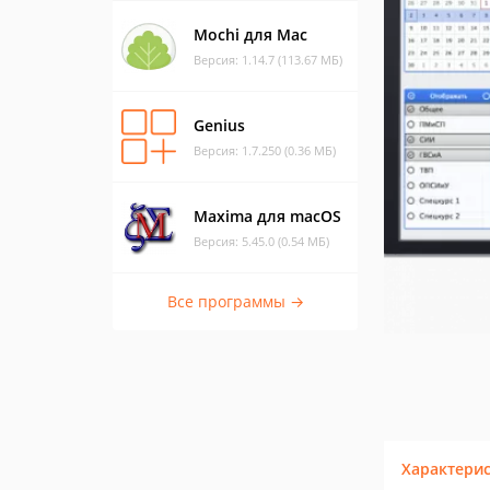
Mochi для Mac
Версия: 1.14.7 (113.67 МБ)
Genius
Версия: 1.7.250 (0.36 МБ)
Maxima для macOS
Версия: 5.45.0 (0.54 МБ)
Все программы →
Характери