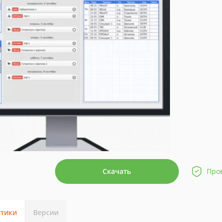
Скачать
Про
стики
Версии