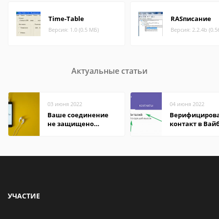
Time-Table
RASписание
Версия: 1.0 (0.5 МБ)
Версия: 2.2.4b (0.5
Актуальные статьи
03 июня 2022
04 июня 2022
Ваше соединение
Верифициров
не защищено
контакт в Вай
firefox: как
что это значит
исправить
УЧАСТИЕ