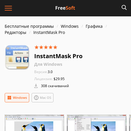
Бесплатные программы
Windows
Графика
Редакторы
InstantMask Pro
InstantMask Pro
Для Windows
Версия:
3.0
Лицензия:
$29.95
308 скачиваний
Windows
Mac OS