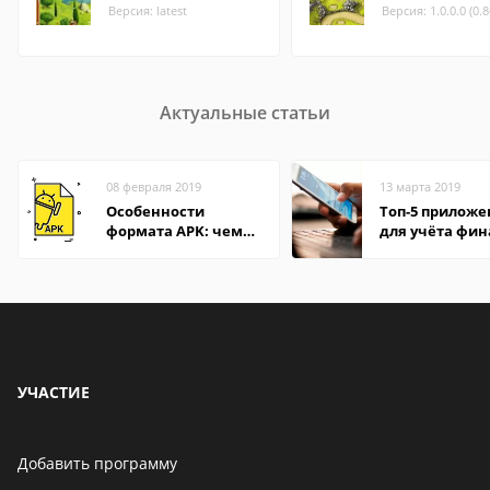
Версия: latest
Версия: 1.0.0.0 (0.
Актуальные статьи
08 февраля 2019
13 марта 2019
Особенности
Топ-5 прилож
формата APK: чем
для учёта фин
открыть файл на
на Android
компьютере и
Андроид-смартфоне
УЧАСТИЕ
Добавить программу