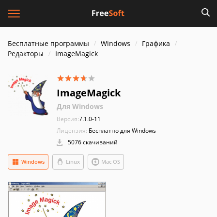
Бесплатные программы
Windows
Графика
Редакторы
ImageMagick
ImageMagick
Для Windows
Версия:
7.1.0-11
Лицензия:
Бесплатно для Windows
5076 скачиваний
Windows
Linux
Mac OS