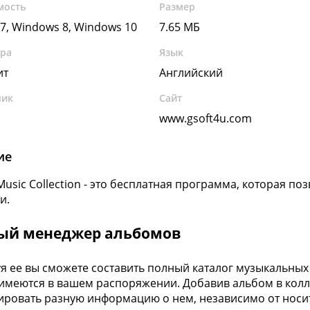
мость
Размер
7, Windows 8, Windows 10
7.65 МБ
ура
Язык
ит
Английский
чик
Сайт
www.gsoft4u.com
ие
Music Collection - это бесплатная программа, которая п
и.
й менеджер альбомов
я ее вы сможете составить полный каталог музыкальных
имеются в вашем распоряжении. Добавив альбом в кол
ировать разную информацию о нем, независимо от носи