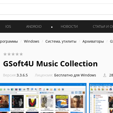
IOS
ANDROID
НОВОСТИ
СТАТЬИ И 
программы
Windows
Система, утилиты
Архиваторы
G
GSoft4U Music Collection
Версия:
3.3.6.5
Лицензия:
Бесплатно для Windows
28