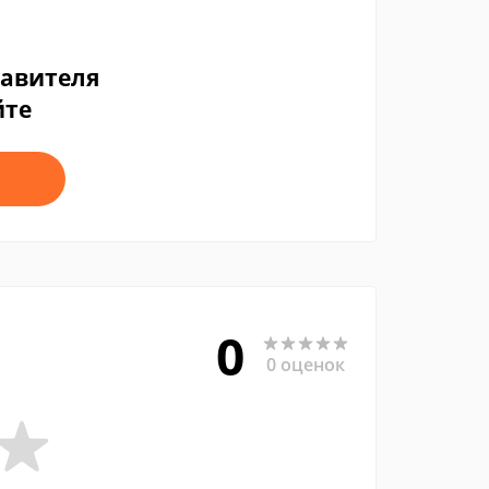
тавителя
йте
0
0 оценок