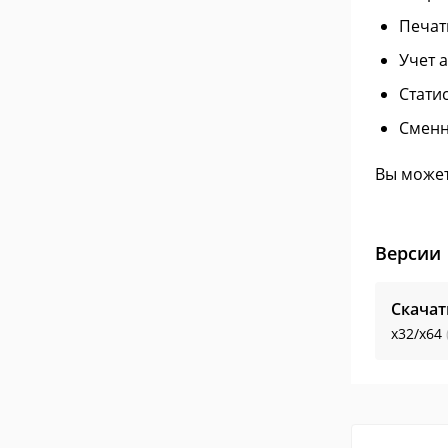
Печат
Учет 
Стати
Сменн
Вы может
Версии
Скачат
x32/x64