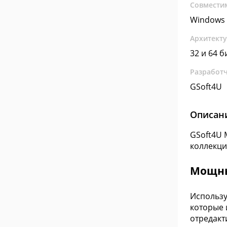
Совмести
Windows 
Архитект
32 и 64 б
Разработ
GSoft4U
Описан
GSoft4U 
коллекци
Мощны
Использу
которые 
отредакт