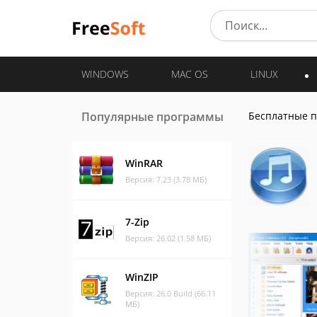
WINDOWS
MAC OS
LINUX
Популярные программы
Бесплатные 
WinRAR
Версия: 7.23 (3.78 МБ)
7-Zip
Версия: 26.02 (1.58 МБ)
WinZIP
Версия: 26.0 Build (66.11
МБ)