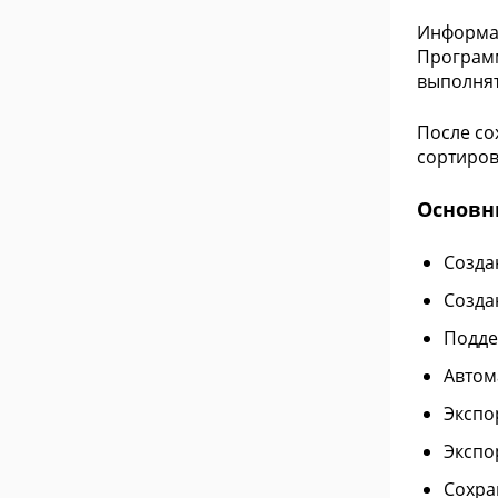
Информац
Программ
выполнят
После со
сортиров
Основн
Созда
Созда
Подде
Автом
Экспо
Экспор
Сохра