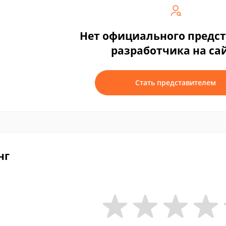
Нет официального предс
разработчика на са
Стать представителем
нг