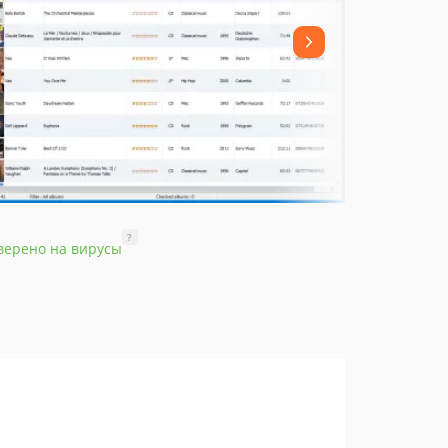
?
верено на вирусы