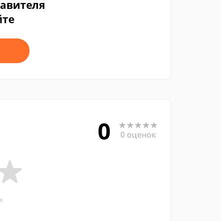
тавителя
йте
0
0 оценок
и