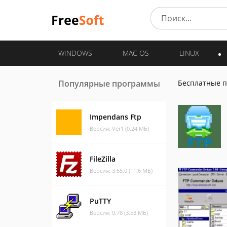
WINDOWS
MAC OS
LINUX
Популярные программы
Бесплатные 
Impendans Ftp
Версия: Ver1 (0.24 МБ)
FileZilla
Версия: 3.65.0 (11.6 МБ)
PuTTY
Версия: 0.78 (3.53 МБ)