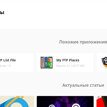
вы
Похожие приложения
P List File
My FTP Places
рсия: 1.0
Версия: 4.3.3 (0.97 МБ)
Актуальные статьи