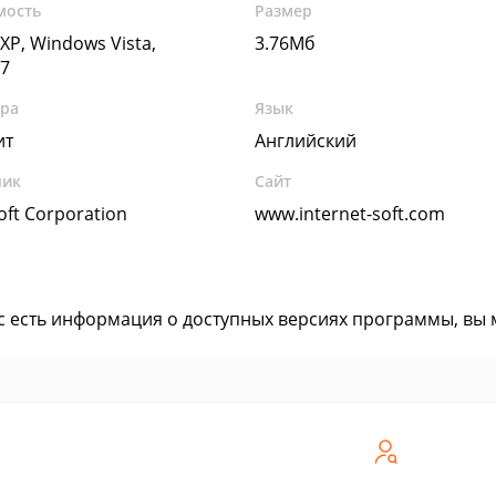
мость
Размер
XP, Windows Vista,
3.76Мб
7
ура
Язык
ит
Английский
чик
Сайт
oft Corporation
www.internet-soft.com
ас есть информация о доступных версиях программы, вы