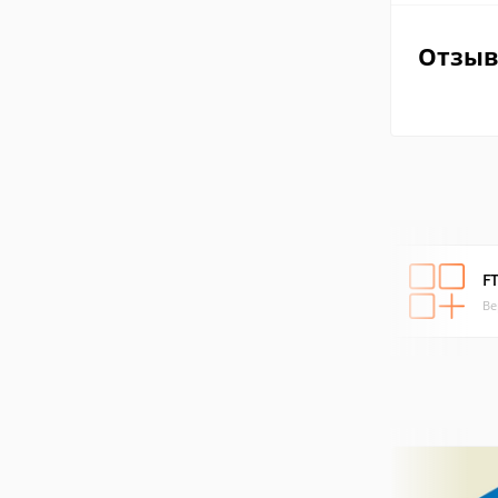
Отзы
FT
Ве