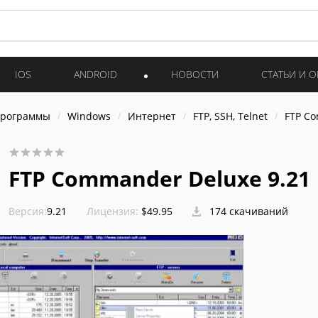
IOS
ANDROID
НОВОСТИ
СТАТЬИ И 
программы
Windows
Интернет
FTP, SSH, Telnet
FTP C
FTP Commander Deluxe 9.21
Версия:
9.21
Лицензия:
$49.95
174 скачиваний