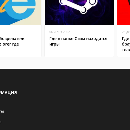
06 июня 2022
28 д
бозревателя
Где в папке Стим находятся
Где
plorer где
игры
бра
тел
РМАЦИЯ
ты
а