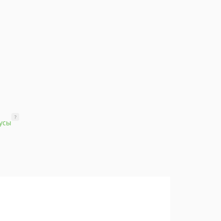
?
усы