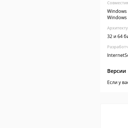
Совмести
Windows 
Windows 
Архитект
32 и 64 б
Разработ
InternetS
Версии
Если у в