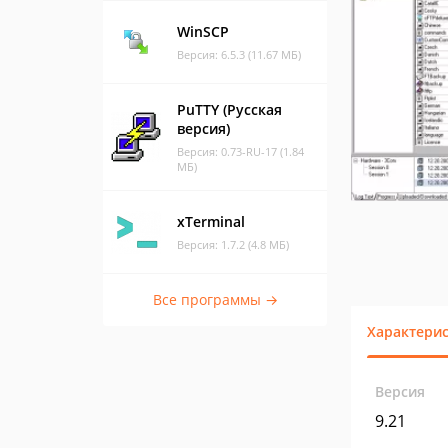
WinSCP
Версия: 6.5.3 (11.67 МБ)
PuTTY (Русская
версия)
Версия: 0.73-RU-17 (1.84
МБ)
xTerminal
Версия: 1.7.2 (4.8 МБ)
Все программы →
Характери
Версия
9.21