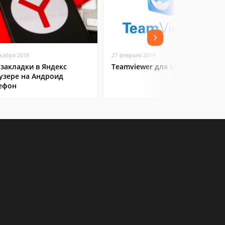
екабря 2018
27 февраля 2019
 закладки в Яндекс
Teamviewer для Ubuntu
узере на Андроид
ефон