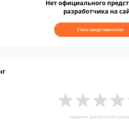
Нет официального предс
разработчика на са
Стать представителем
нг
Нажмите, для быстрой оценк