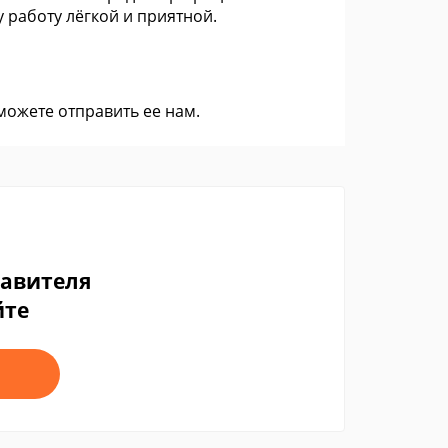
 работу лёгкой и приятной.
 можете
отправить ее нам
.
тавителя
йте