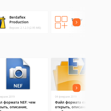
Berdaflex
Tarifer
Production
Версия: 1.7 (12.03 МБ)
Версия: 2.1.2.3 (2.95 МБ)
евраля 2019
04 февраля 2019
л формата NEF: чем
Файл формата exe: чем
рыть, описание,
открыть, описание,