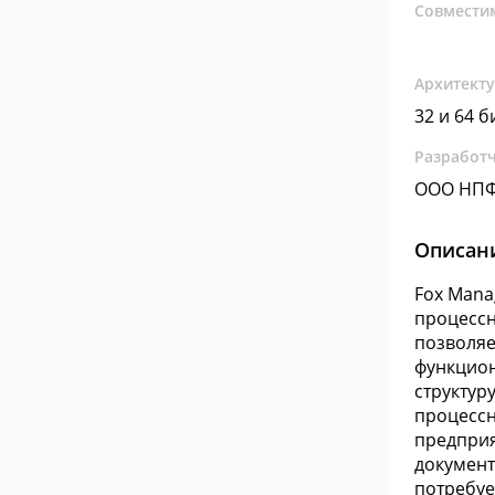
Совмести
Архитект
32 и 64 б
Разработ
ООО НПФ
Описан
Fox Mana
процессн
позволяе
функцион
структур
процессн
предприя
документ
потребуе