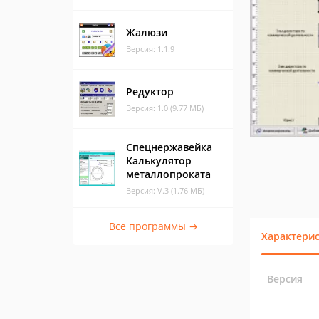
Жалюзи
Версия: 1.1.9
Редуктор
Версия: 1.0 (9.77 МБ)
Спецнержавейка
Калькулятор
металлопроката
Версия: V.3 (1.76 МБ)
Все программы →
Характери
Версия