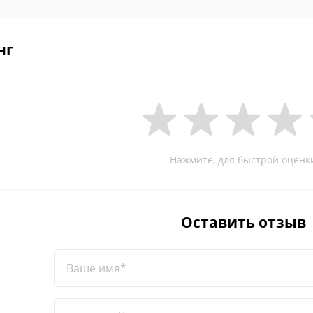
нг
Нажмите, для быстрой оценк
Оставить отзыв
Ваше имя*