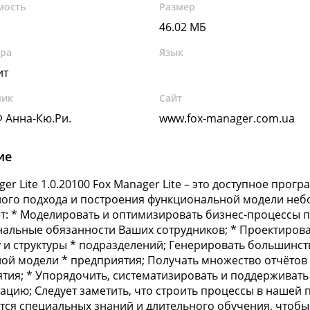
мость
Размер
46.02 МБ
ура
Язык
ит
чик
Сайт
 Анна-Кю.Ри.
www.fox-manager.com.ua
ие
ger Lite 1.0.20100 Fox Manager Lite – это доступное про
ого подхода и построения функциональной модели небо
т: * Моделировать и оптимизировать бизнес-процессы п
альные обязанности Ваших сотрудников; * Проектирова
у и структуры * подразделений; Генерировать большинс
ой модели * предприятия; Получать множество отчётов
тия; * Упорядочить, систематизировать и поддерживать
ацию; Следует заметить, что строить процессы в нашей 
тся специальных знаний и длительного обучения, чтобы