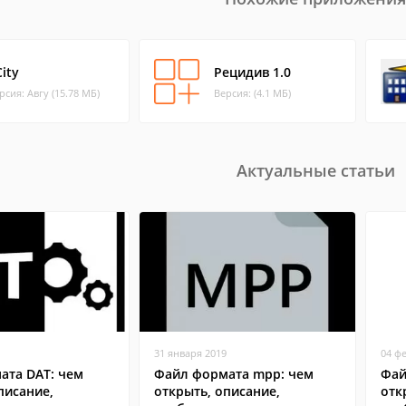
ity
Рецидив 1.0
рсия: Авгу (15.78 МБ)
Версия: (4.1 МБ)
Актуальные статьи
31 января 2019
04 ф
ата DAT: чем
Файл формата mpp: чем
Фай
писание,
открыть, описание,
отк