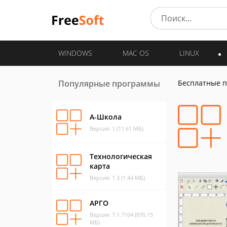
WINDOWS
MAC OS
LINUX
Популярные программы
Бесплатные 
А-Школа
Версия: 1 (11.61 МБ)
Технологическая
карта
Версия: 1.3 (1.44 МБ)
АРГО
Версия: 7.1.7104 (870.15
МБ)