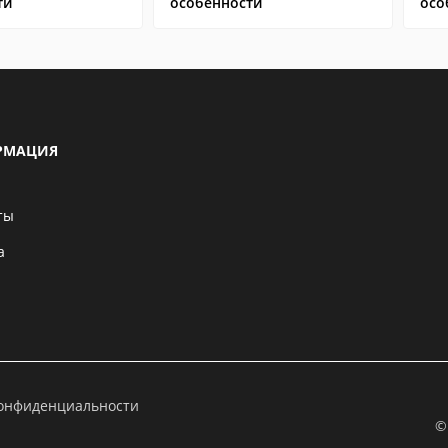
ти
особенности
осо
РМАЦИЯ
ты
а
конфиденциальности
©