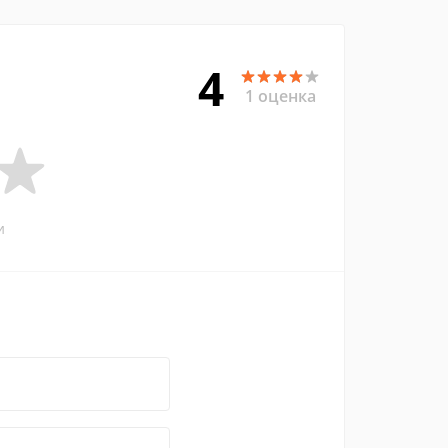
4
1 оценка
и