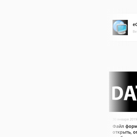
eC
Ве
30 января 2019
Файл форм
открыть, о