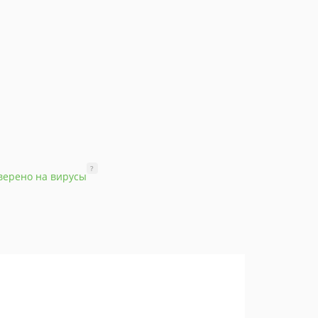
?
верено на вирусы