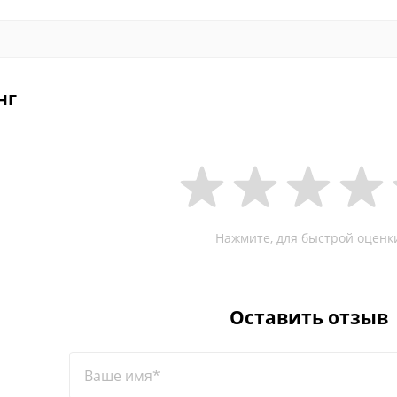
нг
Нажмите, для быстрой оценк
Оставить отзыв
Ваше имя*