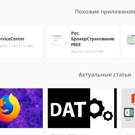
Похожие приложения
Рос.
erviceCenter
БрокерСтрахование
FREE
рсия: 1.44.2 (9.16 МБ)
Версия: 2.0 (3.39 МБ)
Актуальные статьи