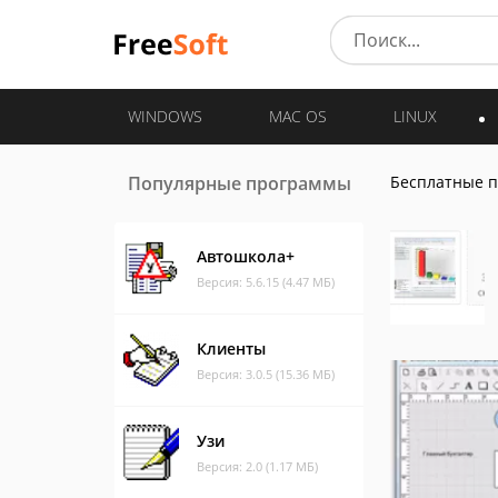
WINDOWS
MAC OS
LINUX
Популярные программы
Бесплатные 
Автошкола+
Версия: 5.6.15 (4.47 МБ)
Клиенты
Версия: 3.0.5 (15.36 МБ)
Узи
Версия: 2.0 (1.17 МБ)