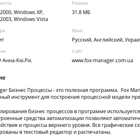
мость
Размер
2000, Windows XP,
31.8 МБ
2003, Windows Vista
ура
Язык
ит
Русский, Английский, Укра
чик
Сайт
 Анна-Кю.Ри.
www.fox-manager.com.ua
ие
ger Бизнес Процессы - это полезная программа. Fox Ma
ный инструмент для построения процессной модели пр
лирования бизнес процессов в программе используется 
строенные средства автоматизации позволяют автоматич
йствия и процессы верхнего уровня. Все графические с
рованы в текстовый редактор и распечатаны.