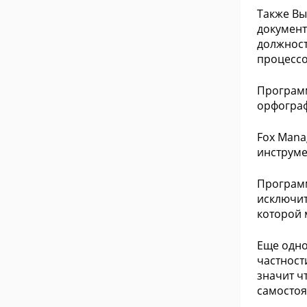
Также Вы
документ
должност
процессо
Программ
орфограф
Fox Mana
инструме
Программ
исключит
которой 
Еще одно
частност
значит ч
самостоя