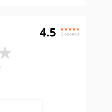
4.5
2 оценки
и