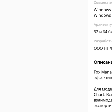
Совмести
Windows 
Windows 
Архитект
32 и 64 б
Разработ
ООО НПФ
Описан
Fox Mana
эффектив
Для моде
Chart. В
взаимоде
экспорти