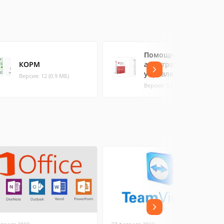
Помощник
КОРМ
арбитражного
управляющего
Версия: 12 (0.9 МБ)
Версия: 3.9.3 (71.16 МБ)