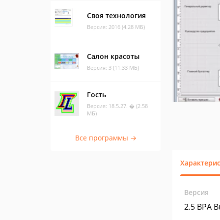
Своя технология
Версия: 2016 (4.28 МБ)
Салон красоты
Версия: 3 (11.33 МБ)
Гость
Версия: 18.5.27. � (2.58
МБ)
Все программы →
Характери
Версия
2.5 BPA B