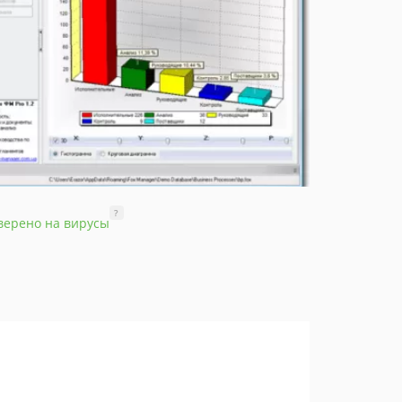
?
верено на вирусы