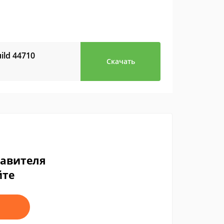
ild 44710
Скачать
тавителя
йте