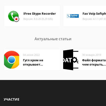
iFree Skype Recorder
Fax Voip Softp
Версия: 8.0.26 (8.29 МБ)
Версия: 4.1.1 (47.9
Актуальные статьи
04 июня 2022
30 января 2019
Гугл хром не
Файл формата
открывает
чем открыть,
страницы
описание,
особенности
УЧАСТИЕ