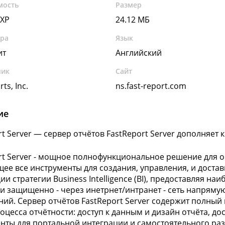
мость
Размер
 XP
24.12 МБ
ура
Язык
ит
Английский
чик
Сайт
ts, Inc.
ns.fast-report.com
ие
rt Server — сервер отчётов FastReport Server дополняет 
rt Server - мощное полнофункциональное решение для 
ее все инструменты для создания, управления, и достав
ии стратегии Business Intelligence (BI), предоставляя 
и защищенно - через инетрнет/интранет - сеть напряму
ий. Сервер отчётов FastReport Server содержит полный
оцесса отчётности: доступ к данным и дизайн отчёта, до
нты для портальной интеграции и самостоятельного раз