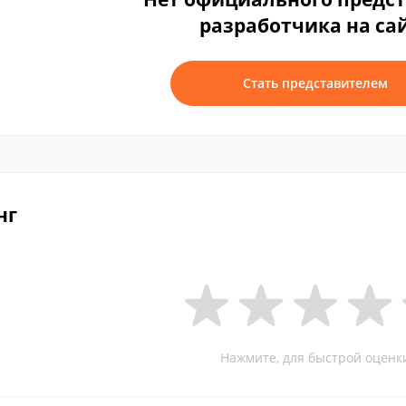
разработчика на са
Стать представителем
нг
Нажмите, для быстрой оценк