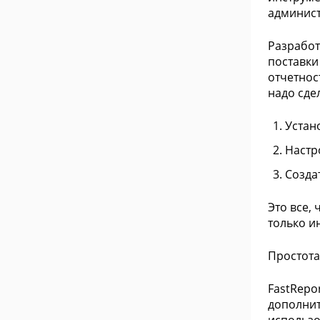
админист
Разработ
поставки
отчетнос
надо сдел
Устано
Настр
Созда
Это все,
только и
Простота
FastRepo
дополнит