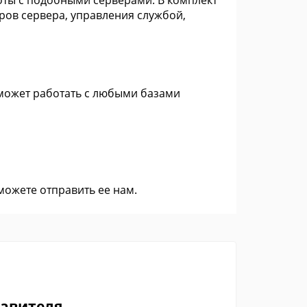
боты с подобными серверами. В комплект
тров сервера, управления службой,
и может работать с любыми базами
 можете
отправить ее нам
.
тавителя