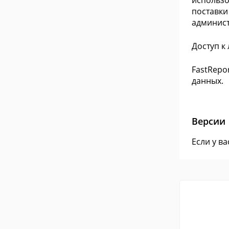
использо
поставки
админист
Доступ 
FastRepo
данных.
Версии
Если у в