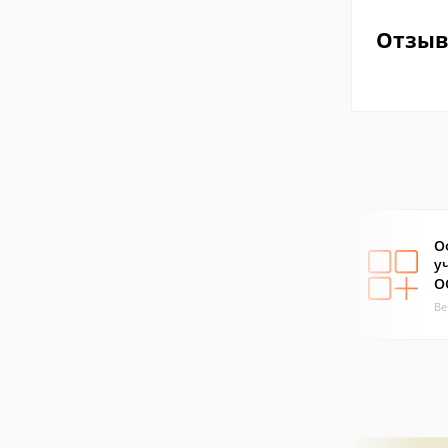
Отзы
О
у
О
Ве