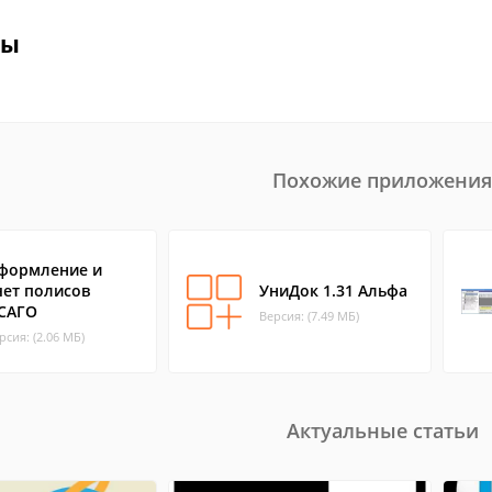
вы
Похожие приложения
формление и
чет полисов
УниДок 1.31 Альфа
САГО
Версия: (7.49 МБ)
рсия: (2.06 МБ)
Актуальные статьи