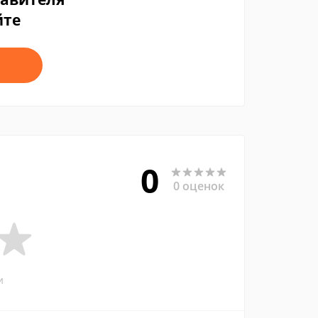
йте
0
0 оценок
и