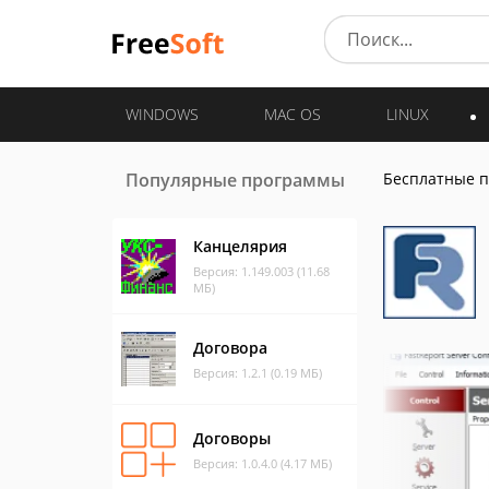
WINDOWS
MAC OS
LINUX
Популярные программы
Бесплатные 
Канцелярия
Версия: 1.149.003 (11.68
МБ)
Договора
Версия: 1.2.1 (0.19 МБ)
Договоры
Версия: 1.0.4.0 (4.17 МБ)