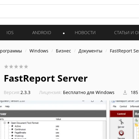
IOS
ANDROID
НОВОСТИ
СТАТЬИ И 
программы
Windows
Бизнес
Документы
FastReport Se
FastReport Server
Версия:
2.3.3
Лицензия:
Бесплатно для Windows
185