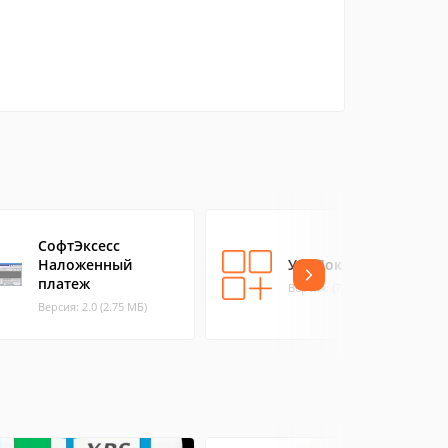
СофтЭксесс
Наложенный
УниДок 1.33
платеж
Версия: (7.49 МБ)
Версия: 2.0 (2.75 МБ)