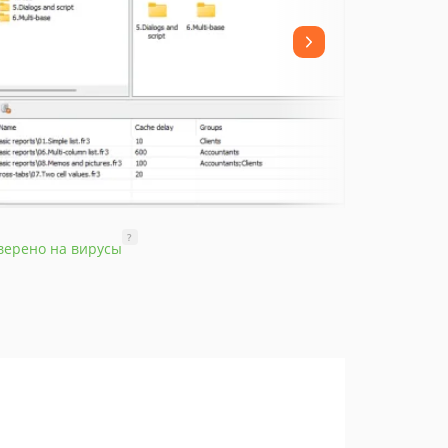
?
верено на вирусы