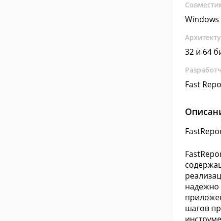
Совмести
Windows
Архитект
32 и 64 б
Разработ
Fast Repor
Описан
FastRepo
FastRepo
содержащ
реализац
надежно 
приложен
шагов пр
инструме