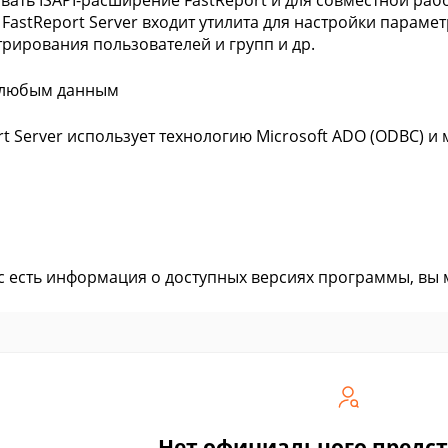
вать ISAPI-расширение FastReport и для совместной ра
 FastReport Server входит утилита для настройки параме
рирования пользователей и групп и др.
к любым данным
rt Server использует технологию Microsoft ADO (ODBC) 
ас есть информация о доступных версиях программы, вы
Нет официального предс