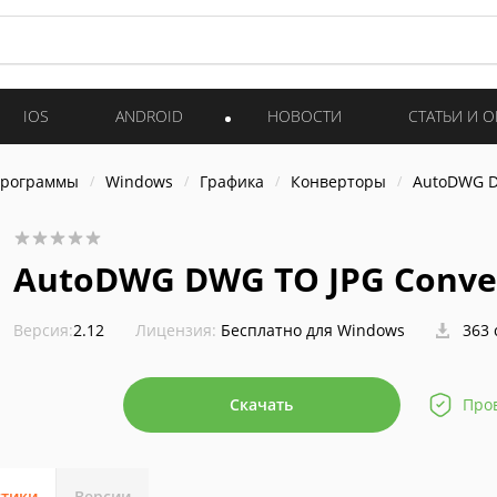
IOS
ANDROID
НОВОСТИ
СТАТЬИ И 
программы
Windows
Графика
Конверторы
AutoDWG D
AutoDWG DWG TO JPG Conve
Версия:
2.12
Лицензия:
Бесплатно для Windows
363 
Скачать
Про
стики
Версии