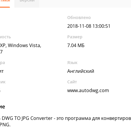
Обновлено
2018-11-08 13:00:51
мость
Размер
XP, Windows Vista,
7.04 МБ
7
ура
Язык
ит
Английский
чик
Сайт
G
www.autodwg.com
ие
DWG TO JPG Converter - это программа для конвертиро
 PNG.