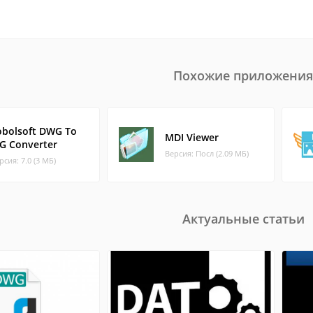
Похожие приложения
obolsoft DWG To
MDI Viewer
PG Converter
Версия: Посл (2.09 МБ)
рсия: 7.0 (3 МБ)
Актуальные статьи