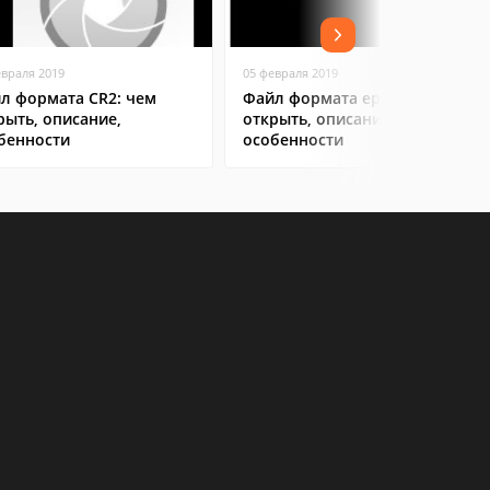
евраля 2019
05 февраля 2019
л формата CR2: чем
Файл формата eps: чем
рыть, описание,
открыть, описание,
бенности
особенности