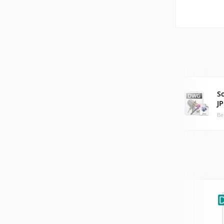
S
J
Ве