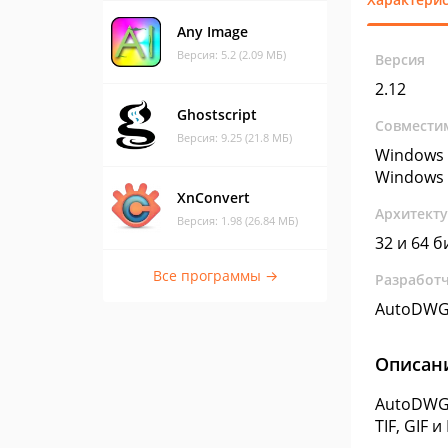
Any Image
Версия: 5.2 (2.09 МБ)
Версия
2.12
Ghostscript
Совмести
Версия: 9.25 (21.8 МБ)
Windows 
Windows 
XnConvert
Архитект
Версия: 1.98 (26.84 МБ)
32 и 64 б
Все программы →
Разработ
AutoDW
Описан
AutoDWG 
TIF, GIF и