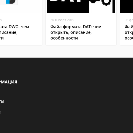
19
30 января 2019
05 ф
ата DWG: чем
Файл формата DAT: чем
Фай
писание,
открыть, описание,
отк
ти
особенности
осо
РМАЦИЯ
ты
а