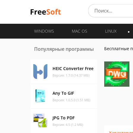
WINDOWS
MAC OS
LINUX
Популярные программы
Бесплатные 
HEIC Converter Free
Версия: 1.7.0 (14.37 МБ)
Any To GIF
Версия: 1.0.5.0 (1.51 МБ)
JPG To PDF
Версия: 4.5 (1.2 МБ)
Характери