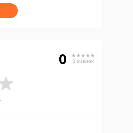
0
0 оценок
и