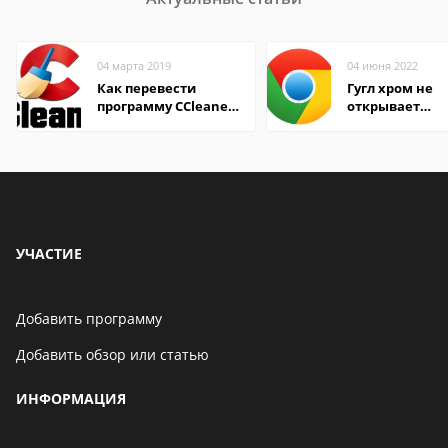
04 марта 2019
04 июня 2022
Как перевести
Гугл хром не
программу CCleaner
открывает
на русский язык?
страницы
УЧАСТИЕ
Добавить программу
Добавить обзор или статью
ИНФОРМАЦИЯ