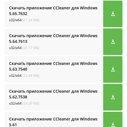
Скачать приложение CCleaner для Windows
5.65.7632
x32/x64
(21.24 МБ)
Скачать приложение CCleaner для Windows
5.64.7613
x32/x64
(21.17 МБ)
Скачать приложение CCleaner для Windows
5.63.7540
x32/x64
(23.44 МБ)
Скачать приложение CCleaner для Windows
5.62.7538
x32/x64
(24.26 МБ)
Скачать приложение CCleaner для Windows
5.61