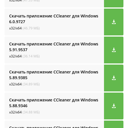
x32/x64
(47.33 МБ)
Скачать приложение CCleaner для Windows
6.0.9727
x32/x64
(46.79 МБ)
Скачать приложение CCleaner для Windows
5.91.9537
x32/x64
(36.14 МБ)
Скачать приложение CCleaner для Windows
5.89.9385
x32/x64
(34.89 МБ)
Скачать приложение CCleaner для Windows
5.88.9346
x32/x64
(34.88 МБ)
Скачать приложение CCleaner для Windows