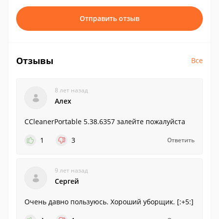
Отправить отзыв
Отзывы
Все
8 лет назад
Алех
CCleanerPortable 5.38.6357 залейте пожалуйста
1
3
Ответить
9 лет назад
Сергей
Очень давно пользуюсь. Хороший уборщик. [:+5:]