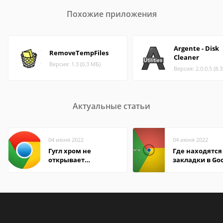
Похожие приложения
Argente - Disk
RemoveTempFiles
Cleaner
Версия: 1.3 (0.3 МБ)
Версия: 2.0.0.5 (8.
Актуальные статьи
04 июня 2022
04 июня 2022
Гугл хром не
Где находятся
открывает
закладки в Go
страницы
Chrome