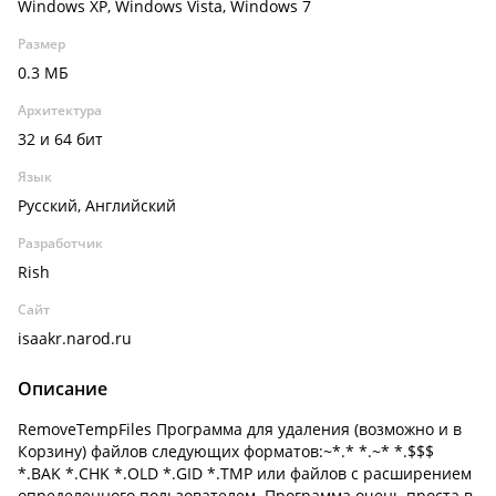
Windows XP, Windows Vista, Windows 7
Размер
0.3 МБ
Архитектура
32 и 64 бит
Язык
Русский, Английский
Разработчик
Rish
Сайт
isaakr.narod.ru
Описание
RemoveTempFiles Программа для удаления (возможно и в
Корзину) файлов следующих форматов:~*.* *.~* *.$$$
*.BAK *.CHK *.OLD *.GID *.TMP или файлов с расширением
определенного пользователем. Программа очень проста в