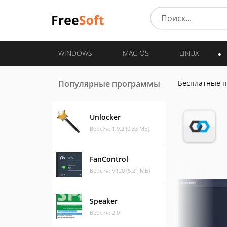
WINDOWS
MAC OS
LINUX
Популярные программы
Бесплатные 
Unlocker
Версия: 1.9.2 (0.33 МБ)
FanControl
Версия: V120 (5.21 МБ)
Speaker
Версия: 2.0