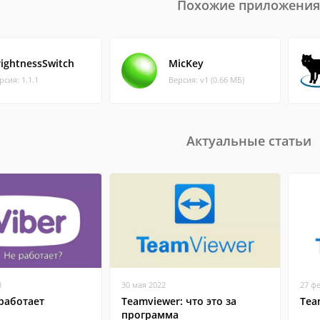
Похожие приложения
rightnessSwitch
MicKey
рсия: 1.1.1
Версия: v1 (0.66 МБ)
Актуальные статьи
8
30 мая 2022
27 ф
работает
Teamviewer: что это за
Tea
программа