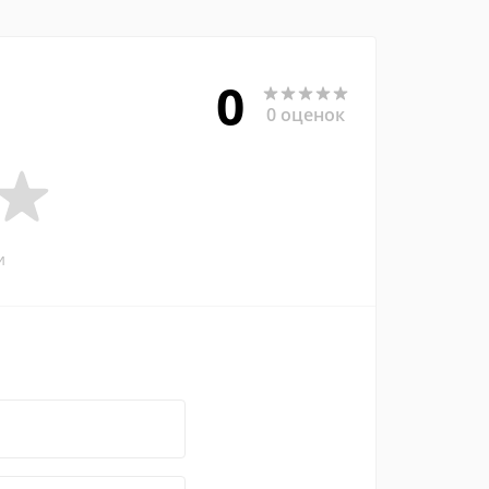
0
0 оценок
и