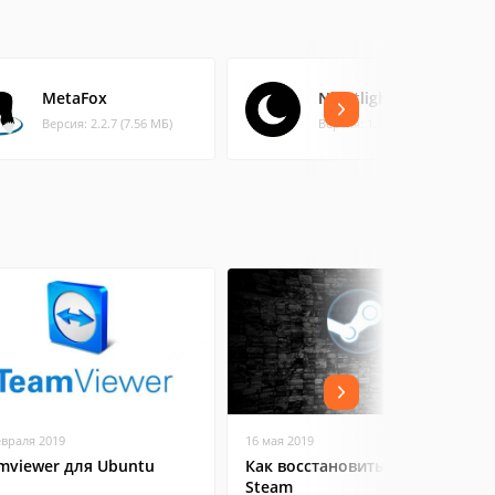
MetaFox
Nightlight
Версия: 2.2.7 (7.56 МБ)
Версия: 1.1.0.0 (0.25 МБ)
евраля 2019
16 мая 2019
mviewer для Ubuntu
Как восстановить аккаунт в
Steam