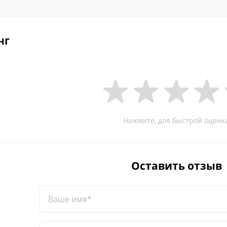
нг
Нажмите, для быстрой оценк
Оставить отзыв
Ваше имя*