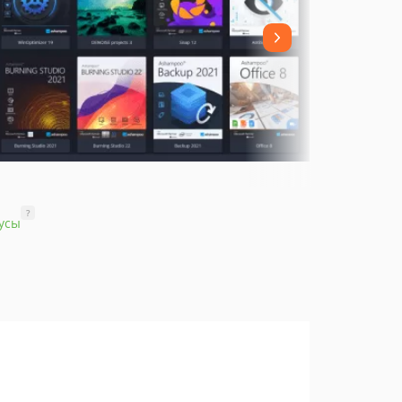
?
усы