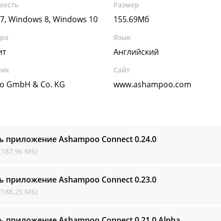
мость
Размер
7, Windows 8, Windows 10
155.69Мб
ура
Язык
ит
Английский
чик
Сайт
o GmbH & Co. KG
www.ashampoo.com
ь приложение Ashampoo Connect
0.24.0
(187.96 МБ)
ь приложение Ashampoo Connect
0.23.0
(188.25 МБ)
ь приложение Ashampoo Connect
0.21.0 Alpha