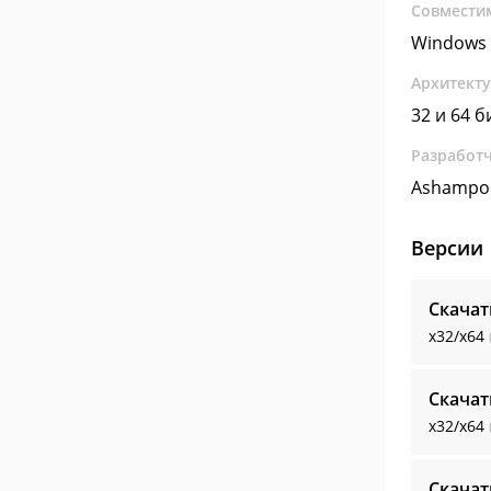
Совмести
Windows 
Архитект
32 и 64 б
Разработ
Ashampo
Версии
Скачат
x32/x64
Скачат
x32/x64
Скачат