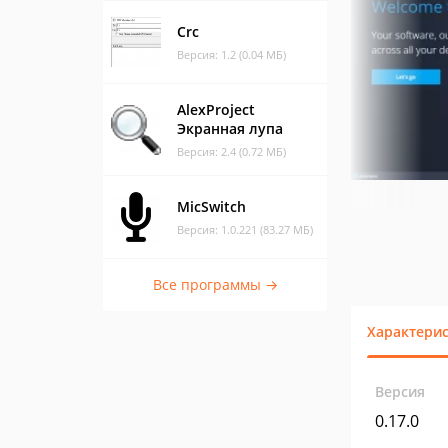
Crc
Версия: 1.2 (0.04 МБ)
AlexProject
Экранная лупа
Версия: 2.4 (0.72 МБ)
MicSwitch
Версия: 1.0.221 (83.27 МБ)
Все программы →
Характери
Версия
0.17.0