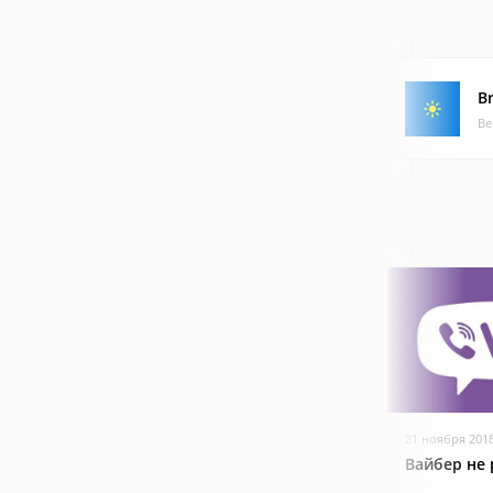
B
Ве
21 ноября 201
Вайбер не 