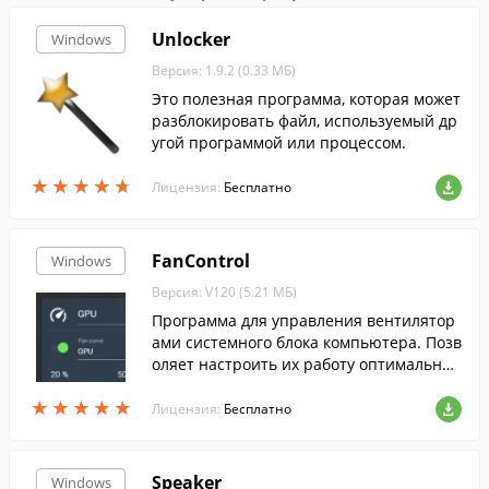
Unlocker
Windows
Версия: 1.9.2 (0.33 МБ)
Это полезная программа, которая может
разблокировать файл, используемый др
угой программой или процессом.
★
★
★
★
★
★
★
★
★
★
Лицензия:
Бесплатно
FanControl
Windows
Версия: V120 (5.21 МБ)
Программа для управления вентилятор
ами системного блока компьютера. Позв
оляет настроить их работу оптимальны
м образом для обеспечения эффективно
★
★
★
★
★
★
★
★
★
★
го охлаждения всех ключевых компонен
Лицензия:
Бесплатно
тов.
Speaker
Windows