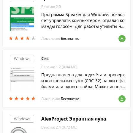
Версия: 2.0
Программа Speaker для Windows позвол
яет управлять компьютером, отдавая ко
манды голосом. Для работы утилиты не
обходимы микрофон и подключение к и
★
★
★
★
★
★
★
★
★
★
нтернету.
Лицензия:
Бесплатно
Crc
Windows
Версия: 1.2 (0.04 МБ)
Предназначена для подсчёта и проверк
и контрольных сумм (CRC-32) папки с фа
йлами или одного файла. Может исполь
зоваться для проверки целостности дан
★
★
★
★
★
★
★
★
★
★
ных после копирования или записи на к
Лицензия:
Бесплатно
омпакт-диск
AlexProject Экранная лупа
Windows
Версия: 2.4 (0.72 МБ)