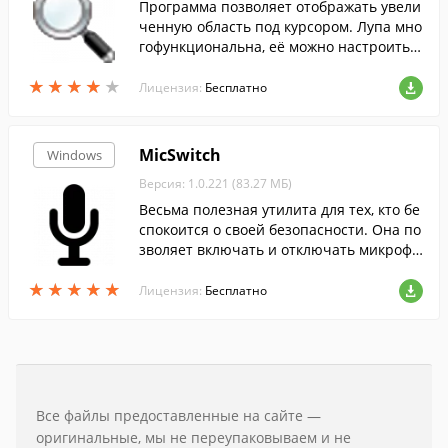
Программа позволяет отображать увели
ченную область под курсором. Лупа мно
гофункциональна, её можно настроить п
од себя.
★
★
★
★
★
★
★
★
★
★
Лицензия:
Бесплатно
MicSwitch
Windows
Версия: 1.0.221 (83.27 МБ)
Весьма полезная утилита для тех, кто бе
спокоится о своей безопасности. Она по
зволяет включать и отключать микрофо
н компьютера/ноутбука нажатием кнопк
★
★
★
★
★
★
★
★
★
★
и, а так же следить за его статусом.
Лицензия:
Бесплатно
Все файлы предоставленные на сайте —
оригинальные, мы не переупаковываем и не