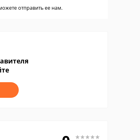
 можете
отправить ее нам
.
тавителя
йте