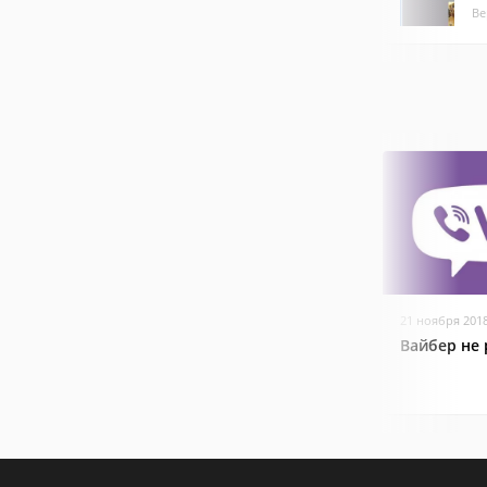
Ве
21 ноября 201
Вайбер не 