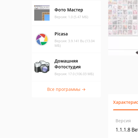
Фото Мастер
Версия: 1.0 (5.47 МБ)
Picasa
Версия: 3.9.141 Bu (13.04
МБ)
Домашняя
Фотостудия
Версия: 17.0 (106.03 МБ)
Все программы →
Характери
Версия
1.1.1.8 Be