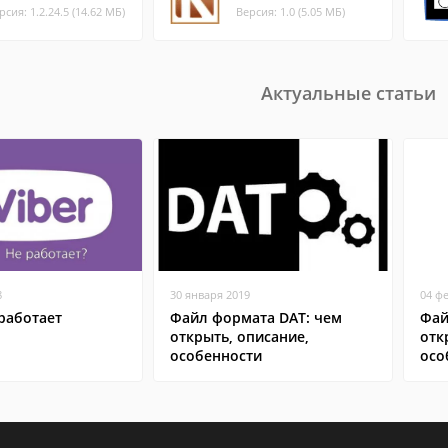
рсия: 1.2.24.5 (14.62 МБ)
Версия: 1.0 (5.05 МБ)
Актуальные статьи
8
30 января 2019
04 ф
работает
Файл формата DAT: чем
Фай
открыть, описание,
отк
особенности
осо