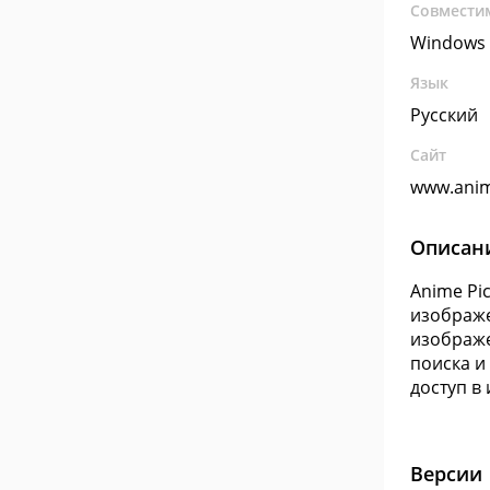
Совмести
Windows 
Язык
Русский
Сайт
www.anim
Описан
Anime Pi
изображе
изображе
поиска и
доступ в 
Версии