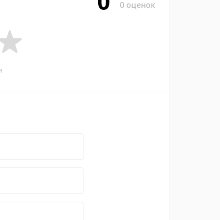
0
0 оценок
и