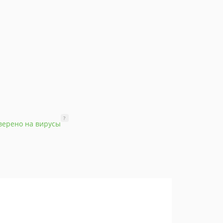
?
верено на вирусы