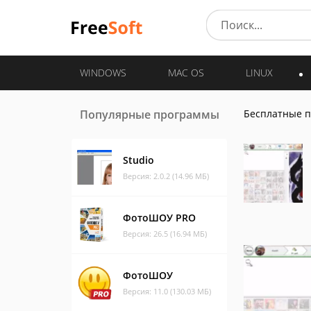
WINDOWS
MAC OS
LINUX
Популярные программы
Бесплатные 
Studio
Версия: 2.0.2 (14.96 МБ)
ФотоШОУ PRO
Версия: 26.5 (16.94 МБ)
ФотоШОУ
Версия: 11.0 (130.03 МБ)