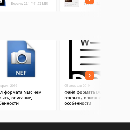
Версия: 23.1 (491.72 МБ)
Версия: 3.3 (1.42 МБ)
евраля 2019
05 февраля 2019
л формата NEF: чем
Файл формата DOC: чем
рыть, описание,
открыть, описание,
бенности
особенности