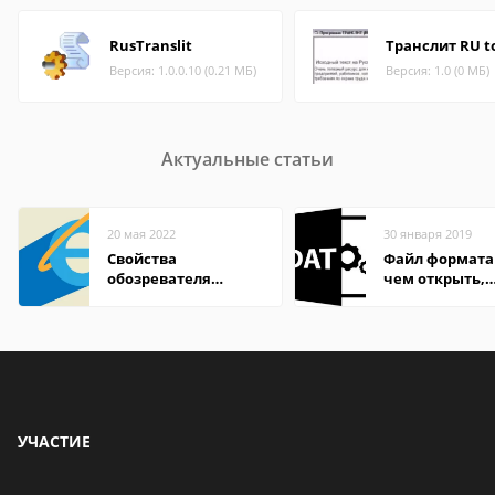
RusTranslit
Транслит RU t
Версия: 1.0.0.10 (0.21 МБ)
Версия: 1.0 (0 МБ)
Актуальные статьи
20 мая 2022
30 января 2019
Свойства
Файл формата
обозревателя
чем открыть,
Internet Explorer где
описание,
находится
особенности
УЧАСТИЕ