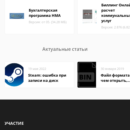
Биллинг Онлай
Бухгалтерская
расчет
программа НМА
коммунальны
услуг
Версия: от 05. (34.28 МБ)
Версия: 2.876 (6.8
Актуальные статьи
19 мая 2022
30 января 2019
Steam: ошибка при
Файл формата 
записи на диск
чем открыть,
описание,
особенности
УЧАСТИЕ