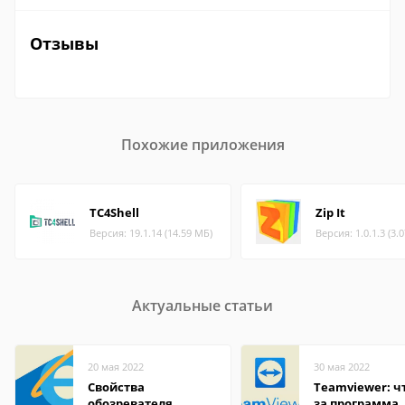
Отзывы
Похожие приложения
TC4Shell
Zip It
Версия: 19.1.14 (14.59 МБ)
Версия: 1.0.1.3 (3.
Актуальные статьи
20 мая 2022
30 мая 2022
Свойства
Teamviewer: чт
обозревателя
за программа